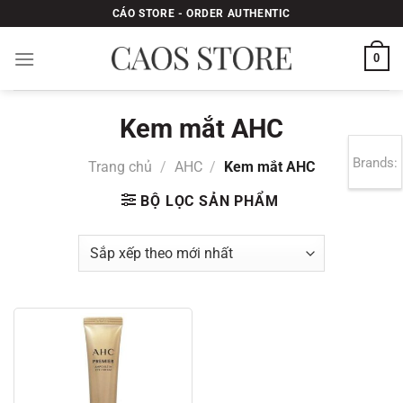
Bỏ
CÁO STORE - ORDER AUTHENTIC
qua
nội
0
dung
Kem mắt AHC
Brands:
Trang chủ
/
AHC
/
Kem mắt AHC
BỘ LỌC SẢN PHẨM