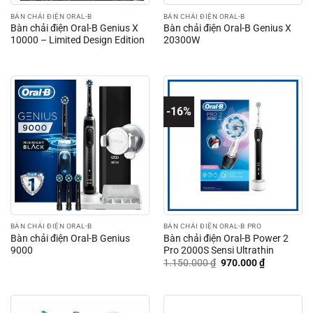
BÀN CHẢI ĐIỆN ORAL-B
BÀN CHẢI ĐIỆN ORAL-B
Bàn chải điện Oral-B Genius X
Bàn chải điện Oral-B Genius X
10000 – Limited Design Edition
20300W
-16%
BÀN CHẢI ĐIỆN ORAL-B
BÀN CHẢI ĐIỆN ORAL-B PRO
Bàn chải điện Oral-B Genius
Bàn chải điện Oral-B Power 2
9000
Pro 2000S Sensi Ultrathin
Giá
Giá
1.150.000
₫
970.000
₫
gốc
hiện
là:
tại
1.150.000 ₫.
là:
970.000 ₫.