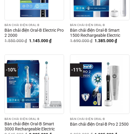
BÀN CHẢI ĐIỆN ORAL-B
BÀN CHẢI ĐIỆN ORAL-B
Bàn chải điện Oral-B Electric Pro
Bàn chải điện Oral-B Smart
2 2000
1500 Rechargeable Electric
Giá
Giá
Giá
Giá
1.550.000
₫
1.145.000
₫
1.690.000
₫
1.385.000
₫
gốc
hiện
gốc
hiện
là:
tại
là:
tại
1.550.000 ₫.
là:
1.690.000 ₫.
là:
1.145.000 ₫.
1.385.00
-10%
-11%
BÀN CHẢI ĐIỆN ORAL-B
BÀN CHẢI ĐIỆN ORAL-B
Bàn chải điện Oral-B Smart
Bàn chải điện Oral-B Pro 2 2500
3000 Rechargeable Electric