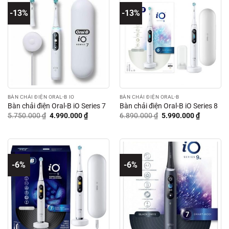
-13%
-13%
BÀN CHẢI ĐIỆN ORAL-B IO
BÀN CHẢI ĐIỆN ORAL-B
Bàn chải điện Oral-B iO Series 7
Bàn chải điện Oral-B iO Series 8
Giá
Giá
Giá
Giá
5.750.000
₫
4.990.000
₫
6.890.000
₫
5.990.000
₫
gốc
hiện
gốc
hiện
là:
tại
là:
tại
5.750.000 ₫.
là:
6.890.000 ₫.
là:
4.990.000 ₫.
5.990.00
-6%
-6%