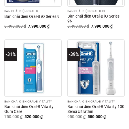
BÀN CHẢI ĐIỆN ORAL-B
BÀN CHẢI ĐIỆN ORAL-B IO
Bàn chải điện Oral-B iO Series
Bàn chải điện Oral-B iO Series 9
9N
Giá
Giá
Giá
Giá
8.490.000
₫
7.990.000
₫
8.490.000
₫
7.990.000
₫
gốc
hiện
gốc
hiện
là:
tại
là:
tại
8.490.000 ₫.
là:
8.490.000 ₫.
là:
7.990.000 ₫.
7.990.00
-31%
-39%
BÀN CHẢI ĐIỆN ORAL-B VITALITY
BÀN CHẢI ĐIỆN ORAL-B VITALITY
Bàn chải điện Oral-B Vitality
Bàn chải điện Oral-B Vitality 100
Gum Care
Sensi Ultrathin
Giá
Giá
Giá
Giá
750.000
₫
520.000
₫
950.000
₫
580.000
₫
gốc
hiện
gốc
hiện
là:
tại
là:
tại
750.000 ₫.
là:
950.000 ₫.
là: