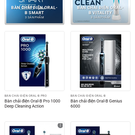
BÀN CHẢI ĐIỆN ORAL-
BÀN CHẢI ĐIỆN ORAL-
B SMART
B VITALITY
3 SẢN PHẨM
8 SẢN PHẨM
BÀN CHẢI ĐIỆN ORAL-B PRO
BÀN CHẢI ĐIỆN ORAL-B
Bàn chải điện Oral-B Pro 1000
Bàn chải điện Oral-B Genius
Deep Cleaning Action
6000