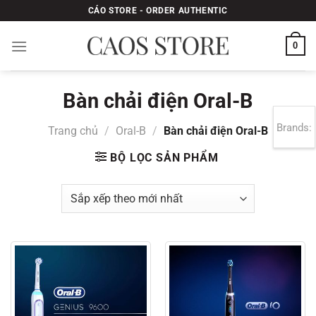
Bỏ
CÁO STORE - ORDER AUTHENTIC
qua
nội
0
dung
Bàn chải điện Oral-B
Brands:
Trang chủ
/
Oral-B
/
Bàn chải điện Oral-B
BỘ LỌC SẢN PHẨM