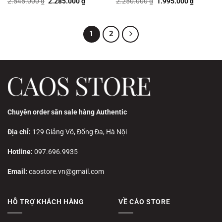
Giá
Giá
Giá
Giá
2.545.000
₫
2.285.000
₫
2.250.000
₫
1.995.000
₫
gốc
hiện
gốc
hiện
là:
tại
là:
tại
2.545.000 ₫.
là:
2.250.000 ₫.
là:
2.285.000 ₫.
1.995.00
1
2
Chuyên order săn sale hàng Authentic
Địa chỉ:
129 Giảng Võ, Đống Đa, Hà Nội
Hotline:
097.696.9935
Email:
caostore.vn@gmail.com
HỖ TRỢ KHÁCH HÀNG
VỀ CÁO STORE