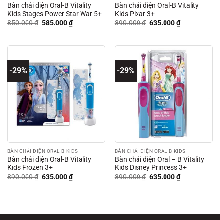
Bàn chải điện Oral-B Vitality
Bàn chải điện Oral-B Vitality
Kids Stages Power Star War 5+
Kids Pixar 3+
Giá
Giá
Giá
Giá
850.000
₫
585.000
₫
890.000
₫
635.000
₫
gốc
hiện
gốc
hiện
là:
tại
là:
tại
850.000 ₫.
là:
890.000 ₫.
là:
585.000 ₫.
635.000 ₫.
-29%
-29%
BÀN CHẢI ĐIỆN ORAL-B KIDS
BÀN CHẢI ĐIỆN ORAL-B KIDS
Bàn chải điện Oral-B Vitality
Bàn chải điện Oral – B Vitality
Kids Frozen 3+
Kids Disney Princess 3+
Giá
Giá
Giá
Giá
890.000
₫
635.000
₫
890.000
₫
635.000
₫
gốc
hiện
gốc
hiện
là:
tại
là:
tại
890.000 ₫.
là:
890.000 ₫.
là:
635.000 ₫.
635.000 ₫.