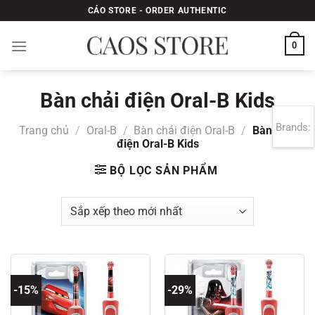
Bỏ
CÁO STORE - ORDER AUTHENTIC
qua
nội
0
dung
Bàn chải điện Oral-B Kids
Brands:
Trang chủ
/
Oral-B
/
Bàn chải điện Oral-B
/
Bàn chải
điện Oral-B Kids
BỘ LỌC SẢN PHẨM
-15%
-29%