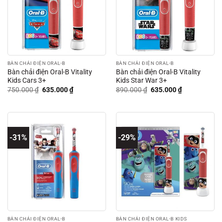
BÀN CHẢI ĐIỆN ORAL-B
BÀN CHẢI ĐIỆN ORAL-B
Bàn chải điện Oral-B Vitality
Bàn chải điện Oral-B Vitality
Kids Cars 3+
Kids Star War 3+
Giá
Giá
Giá
Giá
750.000
₫
635.000
₫
890.000
₫
635.000
₫
gốc
hiện
gốc
hiện
là:
tại
là:
tại
750.000 ₫.
là:
890.000 ₫.
là:
635.000 ₫.
635.000 ₫.
-31%
-29%
BÀN CHẢI ĐIỆN ORAL-B
BÀN CHẢI ĐIỆN ORAL-B KIDS