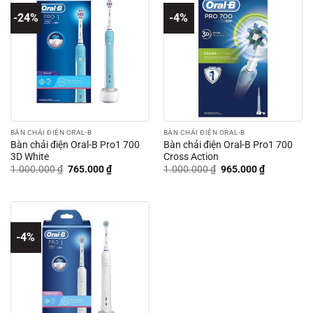
-24%
-4%
BÀN CHẢI ĐIỆN ORAL-B
BÀN CHẢI ĐIỆN ORAL-B
Bàn chải điện Oral-B Pro1 700
Bàn chải điện Oral-B Pro1 700
3D White
Cross Action
Giá
Giá
Giá
Giá
1.000.000
₫
765.000
₫
1.000.000
₫
965.000
₫
gốc
hiện
gốc
hiện
là:
tại
là:
tại
1.000.000 ₫.
là:
1.000.000 ₫.
là:
765.000 ₫.
965.000 ₫.
-4%