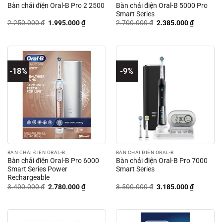
Bàn chải điện Oral-B 5000 Pro
Bàn chải điện Oral-B Pro 2 2500
Smart Series
Giá
Giá
Giá
Giá
2.250.000
₫
1.995.000
₫
2.700.000
₫
2.385.000
₫
gốc
hiện
gốc
hiện
là:
tại
là:
tại
2.250.000 ₫.
là:
2.700.000 ₫.
là:
1.995.000 ₫.
2.385.00
-18%
-9%
BÀN CHẢI ĐIỆN ORAL-B
BÀN CHẢI ĐIỆN ORAL-B
Bàn chải điện Oral-B Pro 6000
Bàn chải điện Oral-B Pro 7000
Smart Series Power
Smart Series
Rechargeable
Giá
Giá
Giá
Giá
3.400.000
₫
2.780.000
₫
3.500.000
₫
3.185.000
₫
gốc
hiện
gốc
hiện
là:
tại
là:
tại
3.400.000 ₫.
là:
3.500.000 ₫.
là:
2.780.000 ₫.
3.185.00