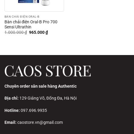
BÀN CHẢI ĐIỆN ORAL-B
Bàn chải điện Oral-B Pro 700
Sensi Ultrathin
Giá
Giá
1.000.000
₫
965.000
₫
gốc
hiện
là:
tại
1.000.000 ₫.
là:
965.000 ₫.
Chuyên order săn sale hàng Authentic
Địa chỉ:
129 Giảng Võ, Đống Đa, Hà Nội
Hotline:
097.696.9935
Email:
caostore.vn@gmail.com