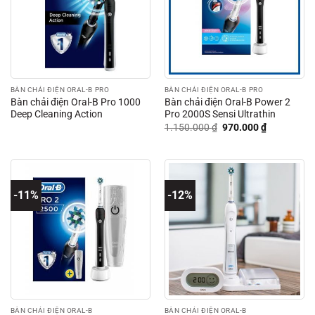
BÀN CHẢI ĐIỆN ORAL-B PRO
BÀN CHẢI ĐIỆN ORAL-B PRO
Bàn chải điện Oral-B Pro 1000
Bàn chải điện Oral-B Power 2
Deep Cleaning Action
Pro 2000S Sensi Ultrathin
Giá
Giá
1.150.000
₫
970.000
₫
gốc
hiện
là:
tại
1.150.000 ₫.
là:
970.000 ₫.
-11%
-12%
BÀN CHẢI ĐIỆN ORAL-B
BÀN CHẢI ĐIỆN ORAL-B