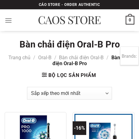
Bỏ
CÁO STORE - ORDER AUTHENTIC
qua
nội
0
dung
Bàn chải điện Oral-B Pro
Brands:
Trang chủ
/
Oral-B
/
Bàn chải điện Oral-B
/
Bàn chải
điện Oral-B Pro
BỘ LỌC SẢN PHẨM
-16%