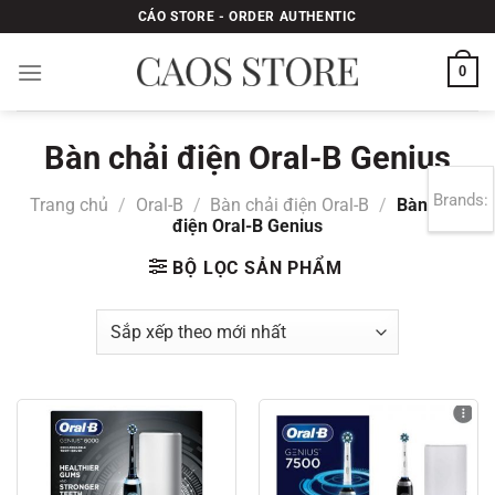
Bỏ
CÁO STORE - ORDER AUTHENTIC
qua
nội
0
dung
Bàn chải điện Oral-B Genius
Brands:
Trang chủ
/
Oral-B
/
Bàn chải điện Oral-B
/
Bàn chải
điện Oral-B Genius
BỘ LỌC SẢN PHẨM