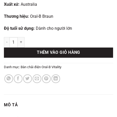
750.000 ₫.
là:
Xuất xứ:
Australia
520.000 ₫.
Thương hiệu:
Oral-B Braun
Độ tuổi sử dụng:
Dành cho người lớn
Bàn chải điện Oral-B Vitality Cross Action số lượng
THÊM VÀO GIỎ HÀNG
Danh mục:
Bàn chải điện Oral-B Vitality
MÔ TẢ