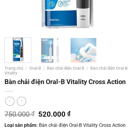
Trang chủ
/
Oral-B
/
Bàn chải điện Oral-B
/
Bàn chải điện Oral-B
Vitality
Bàn chải điện Oral-B Vitality Cross Action
Giá
Giá
750.000
₫
520.000
₫
gốc
hiện
Loại sản phẩm:
Bàn chải điện Oral-B Vitality Cross Action
là:
tại