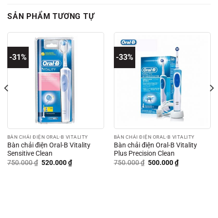
SẢN PHẨM TƯƠNG TỰ
-31%
-33%
BÀN CHẢI ĐIỆN ORAL-B VITALITY
BÀN CHẢI ĐIỆN ORAL-B VITALITY
Bàn chải điện Oral-B Vitality
Bàn chải điện Oral-B Vitality
Sensitive Clean
Plus Precision Clean
Giá
Giá
Giá
Giá
750.000
₫
520.000
₫
750.000
₫
500.000
₫
gốc
hiện
gốc
hiện
là:
tại
là:
tại
750.000 ₫.
là:
750.000 ₫.
là:
520.000 ₫.
500.000 ₫.