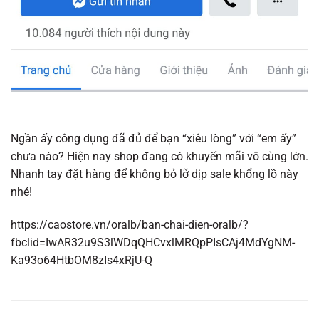
Ngần ấy công dụng đã đủ để bạn “xiêu lòng” với “em ấy”
chưa nào? Hiện nay shop đang có khuyến mãi vô cùng lớn.
Nhanh tay đặt hàng để không bỏ lỡ dịp sale khổng lồ này
nhé!
https://caostore.vn/oralb/ban-chai-dien-oralb/?
fbclid=IwAR32u9S3lWDqQHCvxlMRQpPIsCAj4MdYgNM-
Ka93o64HtbOM8zIs4xRjU-Q