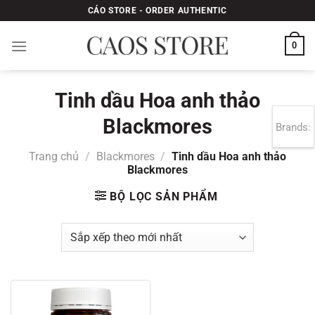
Bỏ
CÁO STORE - ORDER AUTHENTIC
qua
nội
0
dung
Tinh dầu Hoa anh thảo
Blackmores
Brands:
Trang chủ
/
Blackmores
/
Tinh dầu Hoa anh thảo
Blackmores
BỘ LỌC SẢN PHẨM