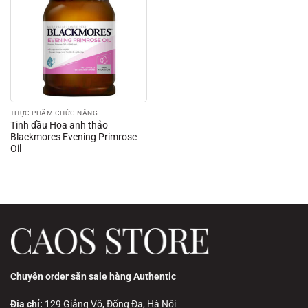
THỰC PHẨM CHỨC NĂNG
Tinh dầu Hoa anh thảo
Blackmores Evening Primrose
Oil
Chuyên order săn sale hàng Authentic
Địa chỉ:
129 Giảng Võ, Đống Đa, Hà Nội