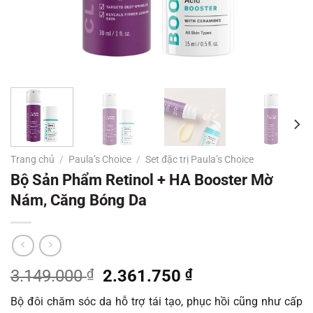
Trang chủ
/
Paula’s Choice
/
Set đặc trị Paula’s Choice
Bộ Sản Phẩm Retinol + HA Booster Mờ
Nám, Căng Bóng Da
Giá
Giá
3.149.000
₫
2.361.750
₫
gốc
hiện
Bộ đôi chăm sóc da hỗ trợ tái tạo, phục hồi cũng như cấp
là:
tại