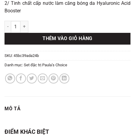
2/ Tinh chất cấp nước làm căng bóng da Hyaluronic Acid
Booster
Bộ Sản Phẩm Retinol + HA Booster Mờ Nám, Căng Bóng Da số lượng
THÊM VÀO GIỎ HÀNG
SKU:
45bc39ada24b
Danh mục:
Set đặc trị Paula’s Choice
MÔ TẢ
ĐIỂM KHÁC BIỆT