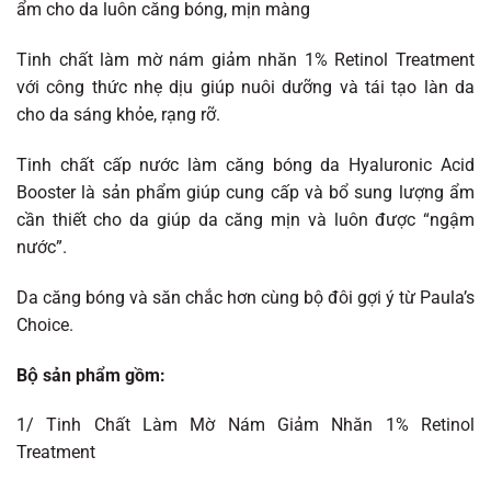
ẩm cho da luôn căng bóng, mịn màng
3.149.000 ₫.
là:
2.361.750 ₫.
Tinh chất làm mờ nám giảm nhăn 1% Retinol Treatment
với công thức nhẹ dịu giúp nuôi dưỡng và tái tạo làn da
cho da sáng khỏe, rạng rỡ.
Tinh chất cấp nước làm căng bóng da Hyaluronic Acid
Booster là sản phẩm giúp cung cấp và bổ sung lượng ẩm
cần thiết cho da giúp da căng mịn và luôn được “ngậm
nước”.
Da căng bóng và săn chắc hơn cùng bộ đôi gợi ý từ Paula’s
Choice.
Bộ sản phẩm gồm:
1/ Tinh Chất Làm Mờ Nám Giảm Nhăn 1% Retinol
Treatment