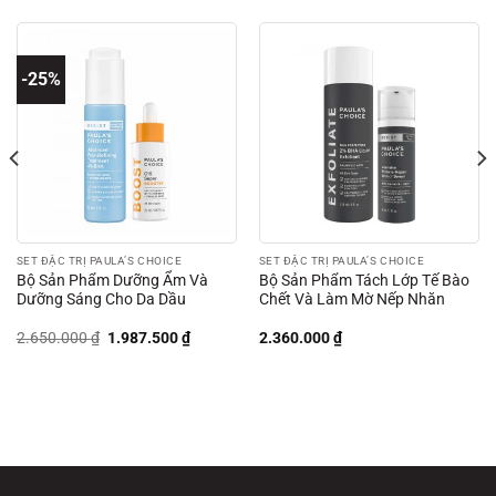
-25%
SET ĐẶC TRỊ PAULA’S CHOICE
SET ĐẶC TRỊ PAULA’S CHOICE
Bộ Sản Phẩm Dưỡng Ẩm Và
Bộ Sản Phẩm Tách Lớp Tế Bào
Dưỡng Sáng Cho Da Dầu
Chết Và Làm Mờ Nếp Nhăn
Giá
Giá
2.650.000
₫
1.987.500
₫
2.360.000
₫
gốc
hiện
là:
tại
2.650.000 ₫.
là:
1.987.500 ₫.