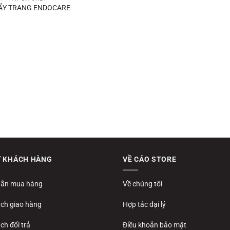
ẨY TRANG ENDOCARE
Ợ KHÁCH HÀNG
VỀ CÁO STORE
ẫn mua hàng
Về chúng tôi
ách giao hàng
Hợp tác đại lý
ch đổi trả
Điều khoản bảo mật