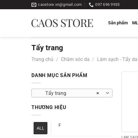
Bỏ
caostore.vn@gmail.com
097 696 9935
qua
nội
Sản phẩm
M
dung
Tẩy trang
Trang chủ
/
Chăm sóc da
/
Làm sạch - Tẩy da
DANH MỤC SẢN PHẨM
Tẩy trang
×
THƯƠNG HIỆU
F
ALL
LÀM SẠCH