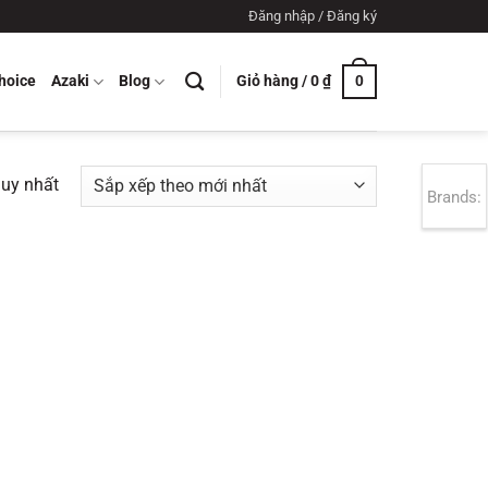
Đăng nhập / Đăng ký
Giỏ hàng /
0
₫
hoice
Azaki
Blog
0
duy nhất
Brands: