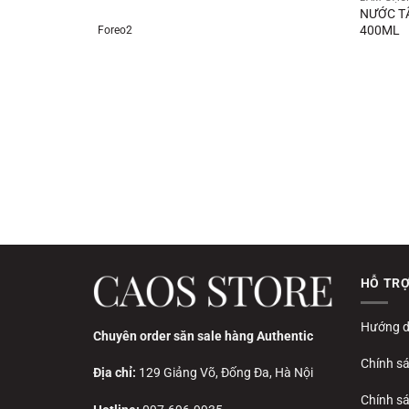
NƯỚC T
400ML
Foreo2
HỖ TR
Hướng d
Chuyên order săn sale hàng Authentic
Chính s
Địa chỉ:
129 Giảng Võ, Đống Đa, Hà Nội
Chính sá