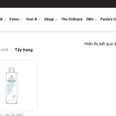
LB
Foreo
Oral-B
Obagi
The Ordinary
DBH
Paula’s C
Hiển thị kết quả 
 chết
/
Tẩy trang
 - TẨY DA CHẾT