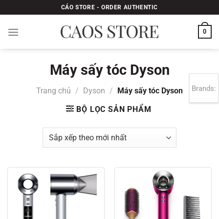
Bỏ
CÁO STORE - ORDER AUTHENTIC
qua
nội
0
dung
Máy sấy tóc Dyson
Brands:
Trang chủ
/
Dyson
/
Máy sấy tóc Dyson
BỘ LỌC SẢN PHẨM