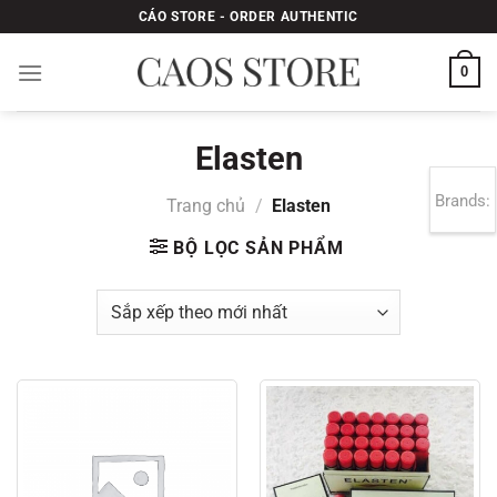
Bỏ
CÁO STORE - ORDER AUTHENTIC
qua
nội
0
dung
Elasten
Brands:
Trang chủ
/
Elasten
BỘ LỌC SẢN PHẨM