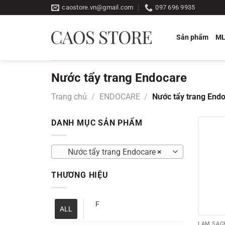
Bỏ
caostore.vn@gmail.com
097 696 9935
qua
nội
Sản phẩm
M
dung
Nước tẩy trang Endocare
Trang chủ
/
ENDOCARE
/
Nước tẩy trang End
DANH MỤC SẢN PHẨM
Nước tẩy trang Endocare
×
THƯƠNG HIỆU
F
ALL
LÀM SẠCH