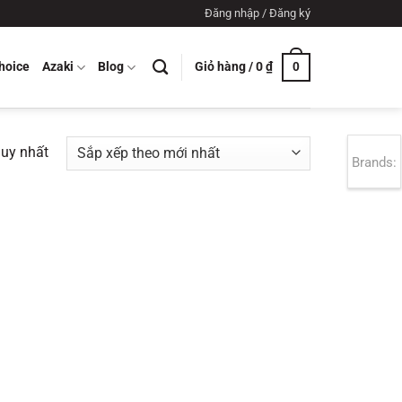
Đăng nhập / Đăng ký
Giỏ hàng /
0
₫
hoice
Azaki
Blog
0
duy nhất
Brands: