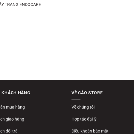
ẨY TRANG ENDOCARE
Ợ KHÁCH HÀNG
VỀ CÁO STORE
ẫn mua hàng
Về chúng tôi
ách giao hàng
Hợp tác đại lý
ch đổi trả
Điều khoản bảo mật