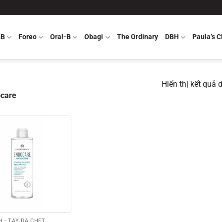
LB
Foreo
Oral-B
Obagi
The Ordinary
DBH
Paula’s C
Hiển thị kết quả 
ocare
 - TẨY DA CHẾT