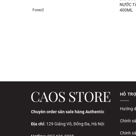
NƯỚC T
400ML
Foreo2
HỖ TR
Hướng d
Chuyên order săn sale hàng Authentic
Chính s
Địa chỉ:
129 Giảng Võ, Đống Đa, Hà Nội
Chính sá