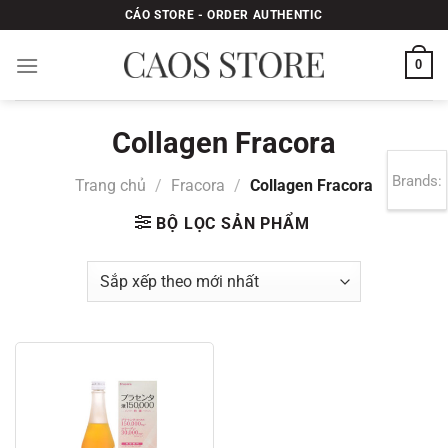
Bỏ
CÁO STORE - ORDER AUTHENTIC
qua
nội
0
dung
Collagen Fracora
Brands:
Trang chủ
/
Fracora
/
Collagen Fracora
BỘ LỌC SẢN PHẨM