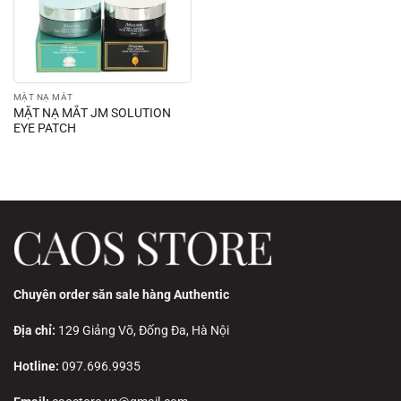
MẶT NẠ MẮT
MẶT NẠ MẮT JM SOLUTION
EYE PATCH
Chuyên order săn sale hàng Authentic
Địa chỉ:
129 Giảng Võ, Đống Đa, Hà Nội
Hotline:
097.696.9935