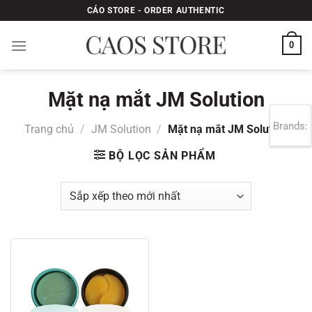
Bỏ
CÁO STORE - ORDER AUTHENTIC
qua
nội
0
dung
Mặt nạ mắt JM Solution
Brands:
Trang chủ
/
JM Solution
/
Mặt nạ mắt JM Solution
BỘ LỌC SẢN PHẨM