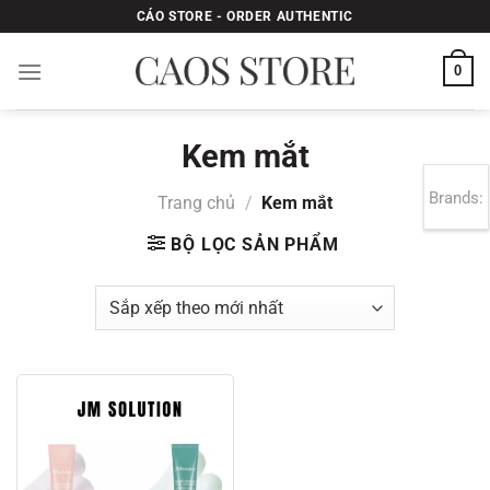
Bỏ
CÁO STORE - ORDER AUTHENTIC
qua
nội
0
dung
Kem mắt
Brands:
Trang chủ
/
Kem mắt
BỘ LỌC SẢN PHẨM