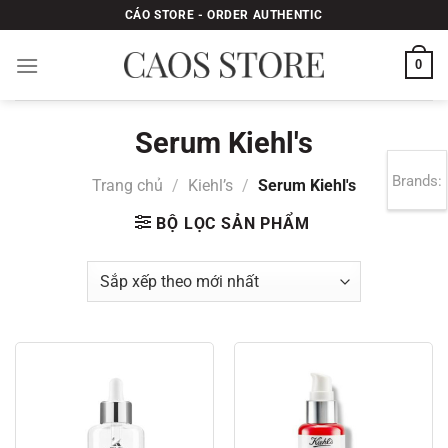
Bỏ
CÁO STORE - ORDER AUTHENTIC
qua
nội
0
dung
Serum Kiehl's
Brands:
Trang chủ
/
Kiehl’s
/
Serum Kiehl's
BỘ LỌC SẢN PHẨM