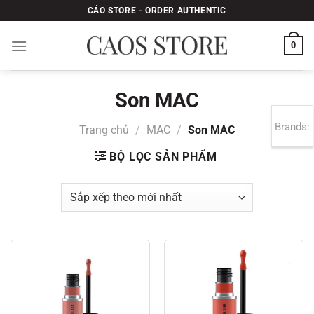
Bỏ
CÁO STORE - ORDER AUTHENTIC
qua
nội
0
dung
Son MAC
Brands:
Trang chủ
/
MAC
/
Son MAC
BỘ LỌC SẢN PHẨM