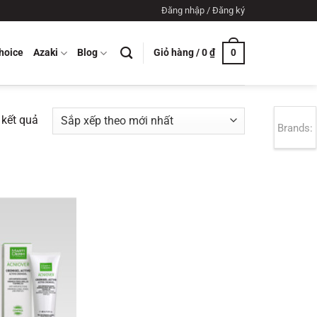
Đăng nhập / Đăng ký
Giỏ hàng /
0
₫
hoice
Azaki
Blog
0
Đã
5 kết quả
Brands:
sắp
xếp
theo
mới
nhất