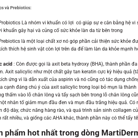
cs và Prebiotics:
Probiotics Là nhóm vi khuẩn có lợi có giúp sự e cân bằng hệ vi
vi khuẩn gây hại và củng cố sức khỏe làn da từ bên trong
Prebiotics là một loại chất xơ nó góp phần cải thiện sức khỏe đ
kích thích hệ sinh vật còn lợi trên da để làm làn da khỏe mạnh h
c acid
: Còn được gọi là axit beta hydroxy (BHA), thành phần đ
. Axit salicylic như một chất gây tan keratin cực kỳ hiệu quả (
ích ứng vì là dẫn xuất của aspirin và nó cũng có tác dụng chốn
a cạnh đáng chú ý của axit salicylic trong loại bỏ mụn là thàn
g thấm vào lỗ chân lông và tẩy sạch bên trong lỗ chân lông cũn
ột nhân tố giảm mụn đầu đen và mụn đầu trắng hiệu quả. Có nhiề
ện độ dày, chức năng hàng rào, và quá trình sản sinh collagen 
 rất nhiều, và giống các AHA khác, thành phần này có thể tẩy tế
n phẩm hot nhất trong dòng MartiDer