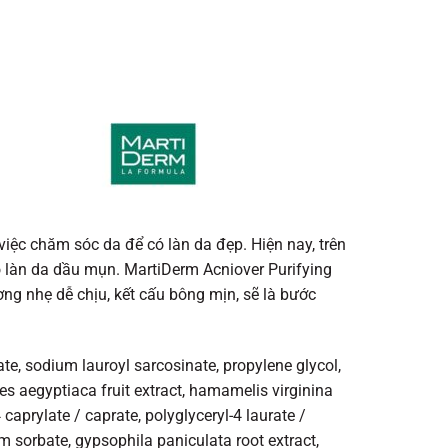
iệc chăm sóc da để có làn da đẹp. Hiện nay, trên
ó làn da dầu mụn. MartiDerm Acniover Purifying
ng nhẹ dễ chịu, kết cấu bông mịn, sẽ là bước
te, sodium lauroyl sarcosinate, propylene glycol,
ites aegyptiaca fruit extract, hamamelis virginina
-4 caprylate / caprate, polyglyceryl-4 laurate /
m sorbate, gypsophila paniculata root extract,