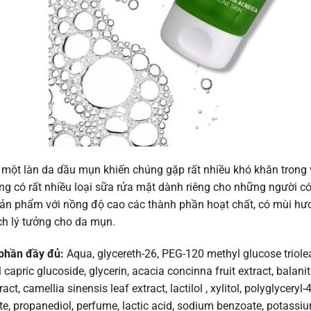
một làn da dầu mụn khiến chúng gặp rất nhiều khó khăn trong v
ờng có rất nhiều loại sữa rửa mặt dành riêng cho những người c
sản phẩm với nồng độ cao các thành phần hoạt chất, có mùi hươ
h lý tưởng cho da mụn.
phần đầy đủ:
Aqua, glycereth-26, PEG-120 methyl glucose triolea
l capric glucoside, glycerin, acacia concinna fruit extract, balan
ract, camellia sinensis leaf extract, lactilol , xylitol, polyglyceryl
e, propanediol, perfume, lactic acid, sodium benzoate, potassiu