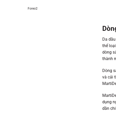
Foreo2
Dòng
Da dầu 
thể loạ
dòng sả
thành m
Dòng s
và cải 
MartiDe
MartiDe
dụng ng
dần chi