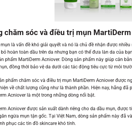
 chăm sóc và điều trị mụn MartiDerm
mụn là vấn đề khó giải quyết và nó là chủ đề nhận được nhiều
i bỏ hoàn toàn dầu trên da nhưng bạn có thể đưa làn da của bạn
n phẩm MartiDerm Acniover. Dòng sản phẩm này giúp cân bằng 
ụn, đồng thời bảo vệ da dưới các tác động tiêu cực từ môi trườ
ản phẩm chăm sóc và điều trị mụn MartiDerm Acniover được ng
thiện về chất lượng cũng như là thành phần. Hiện nay, hãng đã
rm Acniover là một trong những dòng nổi bật.
rm Acniover được sản xuất dành riêng cho da dầu mụn, được tố
ăn ngừa mụn tận gốc. Tại Việt Nam, dòng sản phẩm này đã và 
nh phục các tín đồ skincare khó tính.