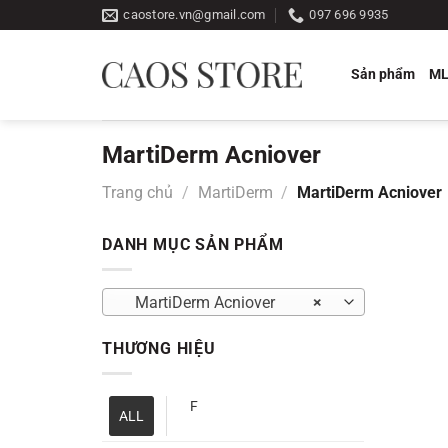
Bỏ
caostore.vn@gmail.com
097 696 9935
qua
nội
Sản phẩm
M
dung
MartiDerm Acniover
Trang chủ
/
MartiDerm
/
MartiDerm Acniover
DANH MỤC SẢN PHẨM
MartiDerm Acniover
×
THƯƠNG HIỆU
F
ALL