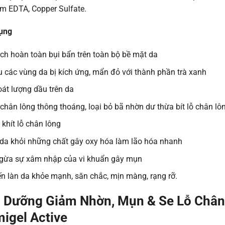
m EDTA, Copper Sulfate.
ụng
h hoàn toàn bụi bẩn trên toàn bộ bề mặt da
 các vùng da bị kích ứng, mẩn đỏ với thành phần trà xanh
át lượng dầu trên da
chân lông thông thoáng, loại bỏ bã nhờn dư thừa bít lỗ chân lô
 khít lỗ chân lông
da khỏi những chất gây oxy hóa làm lão hóa nhanh
gừa sự xâm nhập của vi khuẩn gây mụn
 làn da khỏe mạnh, săn chắc, mịn màng, rạng rỡ.
Dưỡng Giảm Nhờn, Mụn & Se Lỗ Chân
igel Active