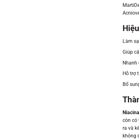
MartiD
Acniove
Hiệu
Làm sạc
Giúp câ
Nhanh 
Hỗ trợ 
Bổ sung
Thàn
Niacin
còn có 
ra và k
không 