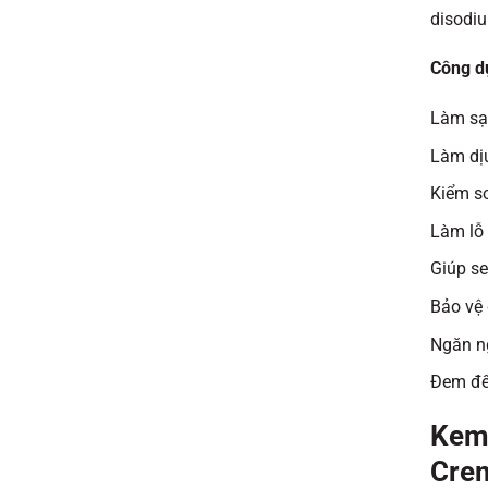
disodiu
Công d
Làm sạc
Làm dịu
Kiểm so
Làm lỗ 
Giúp se
Bảo vệ 
Ngăn n
Đem đến
Kem 
Crem