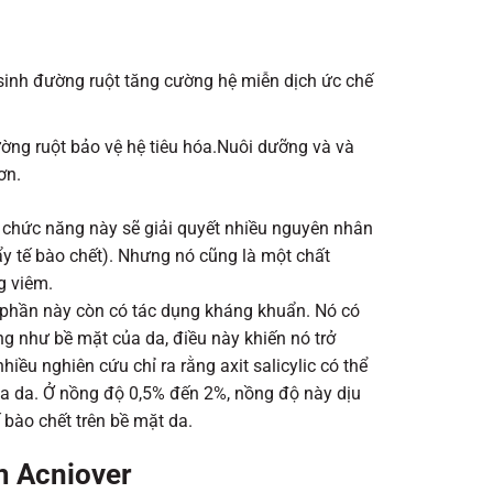
 sinh đường ruột tăng cường hệ miễn dịch ức chế
ường ruột bảo vệ hệ tiêu hóa.Nuôi dưỡng và và
ơn.
a chức năng này sẽ giải quyết nhiều nguyên nhân
tẩy tế bào chết). Nhưng nó cũng là một chất
g viêm.
h phần này còn có tác dụng kháng khuẩn. Nó có
g như bề mặt của da, điều này khiến nó trở
u nghiên cứu chỉ ra rằng axit salicylic có thể
của da. Ở nồng độ 0,5% đến 2%, nồng độ này dịu
 bào chết trên bề mặt da.
m Acniover