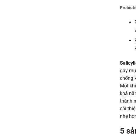
Probioti
Salicyli
gây mụn
chống k
Một khí
khả năn
thành m
cải thi
nhẹ hơn
5 sả