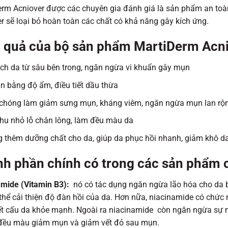
erm Acniover được các chuyên gia đánh giá là sản phẩm an to
r sẽ loại bỏ hoàn toàn các chất có khả năng gây kích ứng.
 quả của bộ sản phẩm MartiDerm Acn
h da từ sâu bên trong, ngăn ngừa vi khuẩn gây mụn
n bằng độ ẩm, điều tiết dầu thừa
chóng làm giảm sưng mụn, kháng viêm, ngăn ngừa mụn lan rộn
thu nhỏ lỗ chân lông, làm đều màu da
 thêm dưỡng chất cho da, giúp da phục hồi nhanh, giảm khô d
h phần chính có trong các sản phẩm 
amide (Vitamin B3):
nó có tác dụng ngăn ngừa lão hóa cho da b
thể cải thiện độ đàn hồi của da. Hơn nữa, niacinamide có chức 
ết cấu da khỏe mạnh. Ngoài ra niacinamide còn ngăn ngừa sự m
đều màu giảm mụn và giảm vết đỏ sau mụn.