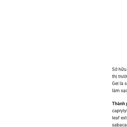
Sở hữu 
thị trư
Gel là 
làm sạc
Thành 
capryly
leaf ext
sabacat