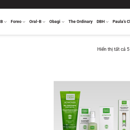
LB
Foreo
Oral-B
Obagi
The Ordinary
DBH
Paula’s C
Hiển thị tất cả 