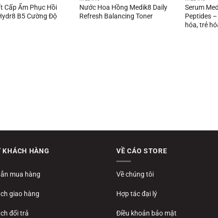
ất Cấp Ẩm Phục Hồi
Nước Hoa Hồng Medik8 Daily
Serum Med
Hydr8 B5 Cường Độ
Refresh Balancing Toner
Peptides –
hóa, trẻ h
Ợ KHÁCH HÀNG
VỀ CÁO STORE
ẫn mua hàng
Về chúng tôi
ách giao hàng
Hợp tác đại lý
ch đổi trả
Điều khoản bảo mật