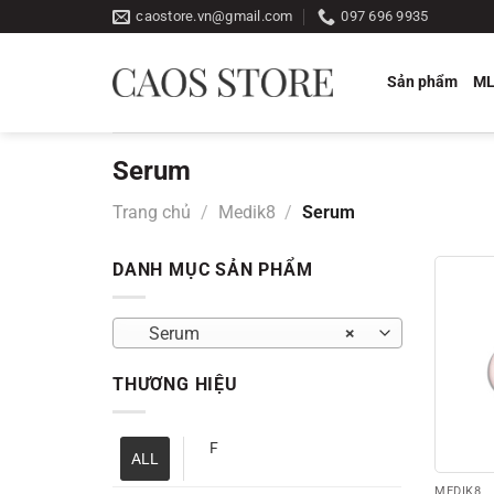
Bỏ
caostore.vn@gmail.com
097 696 9935
qua
nội
Sản phẩm
M
dung
Serum
Trang chủ
/
Medik8
/
Serum
DANH MỤC SẢN PHẨM
Serum
×
THƯƠNG HIỆU
F
ALL
MEDIK8