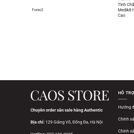
Tinh Ch
Medik8 
Foreo2
Cao
HỖ TR
Hướng d
Chuyên order săn sale hàng Authentic
Chính s
Địa chỉ:
129 Giảng Võ, Đống Đa, Hà Nội
Chính sá