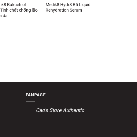
ik8 Bakuchiol
Medik8 Hydr8 B5 Liquid
 Tinh chất chống lão
Rehydration Serum
óa da
FANPAGE
Cao's Store Authentic