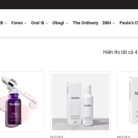
LB
Foreo
Oral-B
Obagi
The Ordinary
DBH
Paula’s C
Hiển thị tất cả 
MEDIK8
MEDIK8