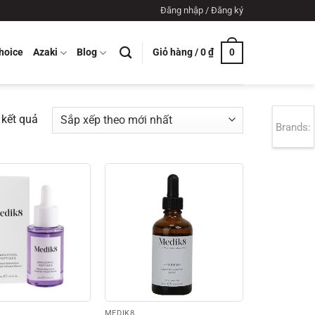
Đăng nhập / Đăng ký
Giỏ hàng /
0
₫
hoice
Azaki
Blog
0
Đã
4 kết quả
Brands:
sắp
xếp
theo
mới
nhất
MEDIK8