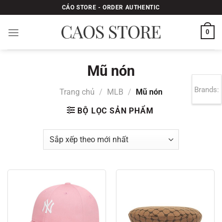
Bỏ
CÁO STORE - ORDER AUTHENTIC
qua
nội
0
dung
Mũ nón
Brands:
Trang chủ
/
MLB
/
Mũ nón
BỘ LỌC SẢN PHẨM