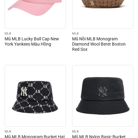
MLB
MLB
Mũ MLB Lucky Ball Cap New
Mũ Nồi MLB Monogram
York Yankees Màu Hồng
Diamond Wool Beret Boston
Red Sox
MLB
MLB
Mũ MLB Monogram Bucket Hat
Mũ MLB Nylon Basic Bucket