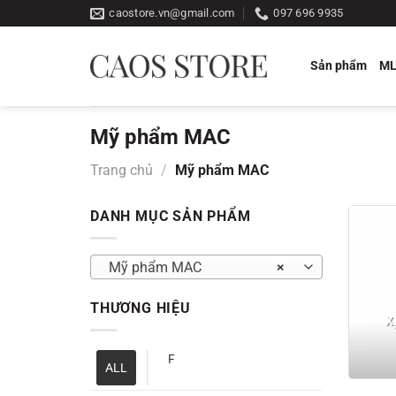
Bỏ
caostore.vn@gmail.com
097 696 9935
qua
nội
Sản phẩm
M
dung
Mỹ phẩm MAC
Trang chủ
/
Mỹ phẩm MAC
DANH MỤC SẢN PHẨM
Mỹ phẩm MAC
×
THƯƠNG HIỆU
X
F
ALL