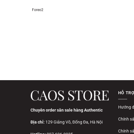
Foreo2
HỖ TR
Hướng d
Chuyên order săn sale hàng Authentic
Chính s
Địa chỉ:
129 Giảng Võ, Đống Đa, Hà Nội
Chính sá