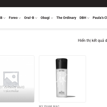
LB
Foreo
Oral-B
Obagi
The Ordinary
DBH
Paula’s C
Hiển thị kết quả 
ỊT KHOÁC MAC
1 SẢN PHẨM
MỸ PHẨM MAC