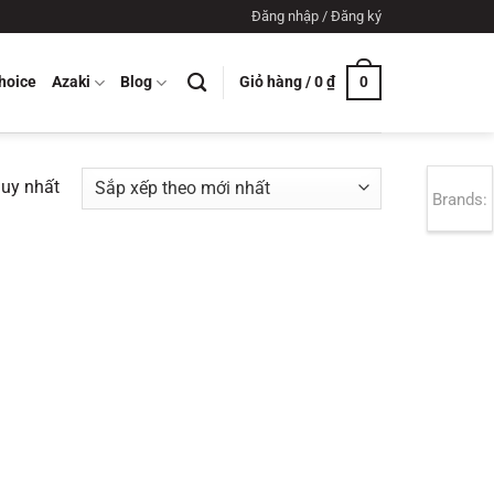
Đăng nhập / Đăng ký
Giỏ hàng /
0
₫
hoice
Azaki
Blog
0
duy nhất
Brands: