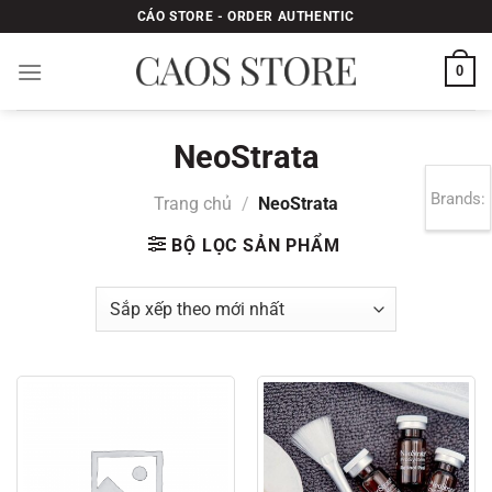
Bỏ
CÁO STORE - ORDER AUTHENTIC
qua
nội
0
dung
NeoStrata
Brands:
Trang chủ
/
NeoStrata
BỘ LỌC SẢN PHẨM