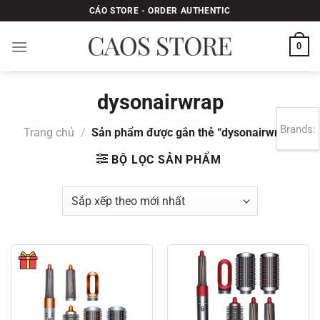
Bỏ
CÁO STORE - ORDER AUTHENTIC
qua
nội
0
dung
dysonairwrap
Brands:
Trang chủ
/
Sản phẩm được gắn thẻ “dysonairwrap”
BỘ LỌC SẢN PHẨM