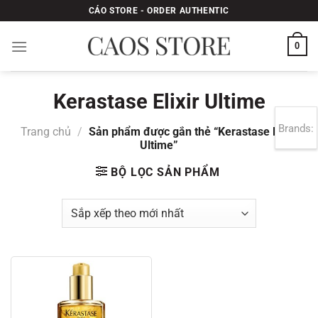
Bỏ
CÁO STORE - ORDER AUTHENTIC
qua
nội
0
dung
Kerastase Elixir Ultime
Brands:
Trang chủ
/
Sản phẩm được gắn thẻ “Kerastase Elixir
Ultime”
BỘ LỌC SẢN PHẨM