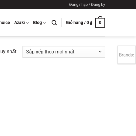
Đăng nhập / Đăng ký
Giỏ hàng /
0
₫
hoice
Azaki
Blog
0
duy nhất
Brands: