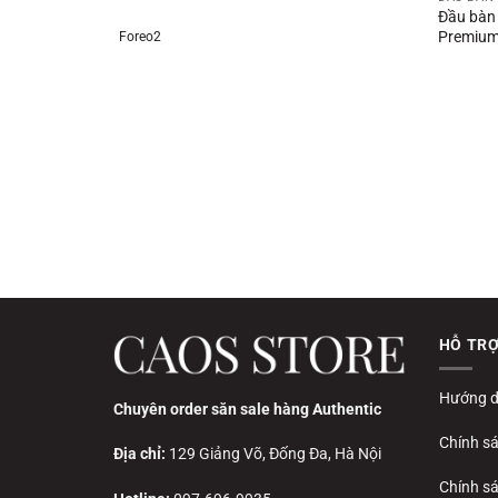
Đầu bàn 
Premium 
Foreo2
HỖ TR
Hướng d
Chuyên order săn sale hàng Authentic
Chính s
Địa chỉ:
129 Giảng Võ, Đống Đa, Hà Nội
Chính sá