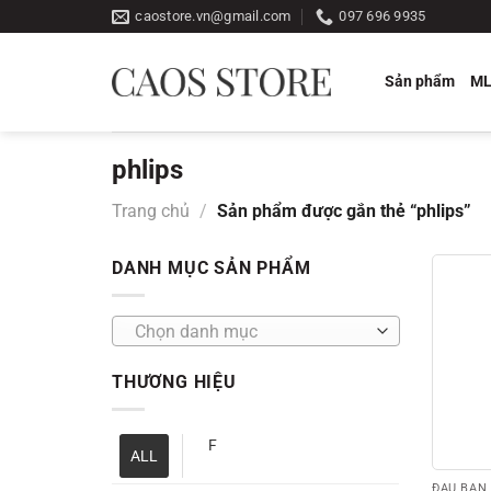
Bỏ
caostore.vn@gmail.com
097 696 9935
qua
nội
Sản phẩm
M
dung
phlips
Trang chủ
/
Sản phẩm được gắn thẻ “phlips”
DANH MỤC SẢN PHẨM
Chọn danh mục
THƯƠNG HIỆU
F
ALL
ĐẦU BÀN 