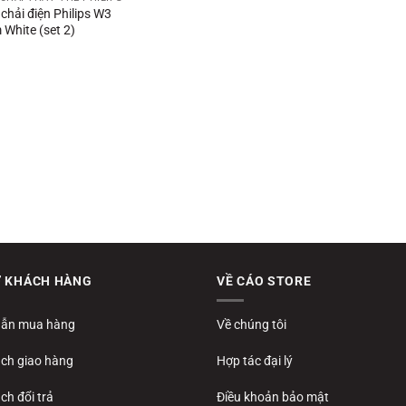
chải điện Philips W3
White (set 2)
Ợ KHÁCH HÀNG
VỀ CÁO STORE
ẫn mua hàng
Về chúng tôi
ách giao hàng
Hợp tác đại lý
ch đổi trả
Điều khoản bảo mật