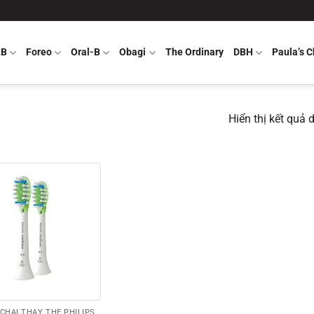
LB
Foreo
Oral-B
Obagi
The Ordinary
DBH
Paula’s C
Hiển thị kết quả 
CHẢI THAY THẾ PHILIPS