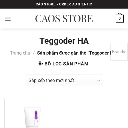
Bỏ
CÁO STORE - ORDER AUTHENTIC
qua
nội
0
dung
Teggoder HA
Brands:
Trang chủ
/
Sản phẩm được gắn thẻ “Teggoder HA”
BỘ LỌC SẢN PHẨM