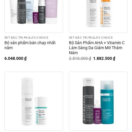
SET ĐẶC TRỊ PAULA’S CHOICE
SET ĐẶC TRỊ PAULA’S CHOICE
Bộ sản phẩm bán chạy nhất
Bộ Sản Phẩm AHA + Vitamin C
năm
Làm Sáng Da Giảm Mờ Thâm
Nám
Giá
Giá
6.048.000
₫
2.510.000
₫
1.882.500
₫
gốc
hiện
là:
tại
2.510.000 ₫.
là:
1.882.50