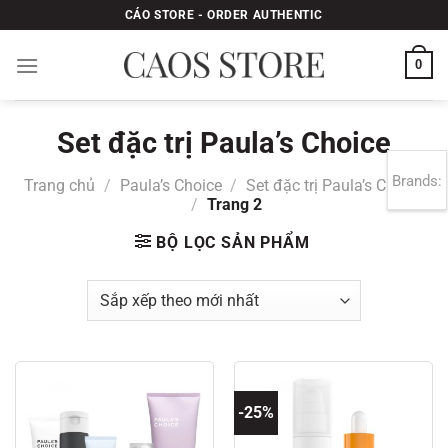
Bỏ
CÁO STORE - ORDER AUTHENTIC
qua
nội
0
dung
Set đặc trị Paula’s Choice
Brands:
Trang chủ
/
Paula’s Choice
/
Set đặc trị Paula’s Choice
/
Trang 2
BỘ LỌC SẢN PHẨM
-25%