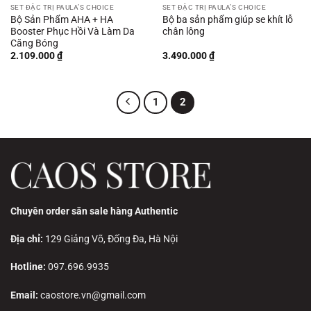
SET ĐẶC TRỊ PAULA’S CHOICE
SET ĐẶC TRỊ PAULA’S CHOICE
Bộ Sản Phẩm AHA + HA
Bộ ba sản phẩm giúp se khít lỗ
Booster Phục Hồi Và Làm Da
chân lông
Căng Bóng
2.109.000
₫
3.490.000
₫
1
2
Chuyên order săn sale hàng Authentic
Địa chỉ:
129 Giảng Võ, Đống Đa, Hà Nội
Hotline:
097.696.9935
Email:
caostore.vn@gmail.com