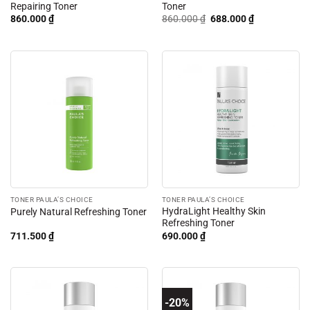
Repairing Toner
Toner
Giá
Giá
860.000
₫
860.000
₫
688.000
₫
gốc
hiện
là:
tại
860.000 ₫.
là:
688.000 ₫.
TONER PAULA’S CHOICE
TONER PAULA’S CHOICE
HydraLight Healthy Skin
Purely Natural Refreshing Toner
Refreshing Toner
711.500
₫
690.000
₫
-20%