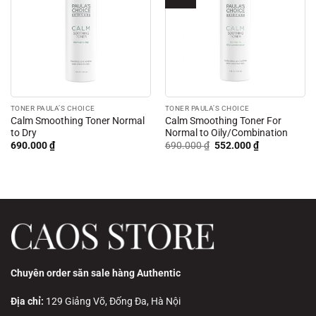
TONER PAULA’S CHOICE
TONER PAULA’S CHOICE
Calm Smoothing Toner Normal
Calm Smoothing Toner For
to Dry
Normal to Oily/Combination
Giá
Giá
690.000
₫
690.000
₫
552.000
₫
gốc
hiện
là:
tại
690.000 ₫.
là:
552.000 ₫.
Chuyên order săn sale hàng Authentic
Địa chỉ:
129 Giảng Võ, Đống Đa, Hà Nội