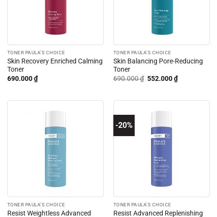
TONER PAULA’S CHOICE
TONER PAULA’S CHOICE
Skin Recovery Enriched Calming
Skin Balancing Pore-Reducing
Toner
Toner
Giá
Giá
690.000
₫
690.000
₫
552.000
₫
gốc
hiện
là:
tại
690.000 ₫.
là:
552.000 ₫.
-20%
TONER PAULA’S CHOICE
TONER PAULA’S CHOICE
Resist Weightless Advanced
Resist Advanced Replenishing