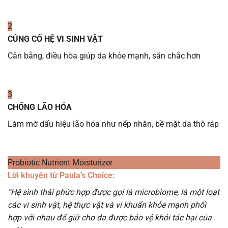
2
CỦNG CỐ HỆ VI SINH VẬT
Cân bằng, điều hòa giúp da khỏe mạnh, săn chắc hơn
3
CHỐNG LÃO HÓA
Làm mờ dấu hiệu lão hóa như nếp nhăn, bề mặt da thô ráp
Probiotic Nutrient Moisturizer
Lời khuyên từ Paula’s Choice:
“Hệ sinh thái phức hợp được gọi là microbiome, là một loạt
các vi sinh vật, hệ thực vật và vi khuẩn khỏe mạnh phối
hợp với nhau để giữ cho da được bảo vệ khỏi tác hại của