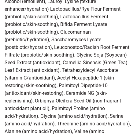
Alcohol (emollient), Lauroyl Lysine (texture
enhancer/hydration) Lactobacillus/Rye Flour Ferment
(probiotic/skin-soothing), Lactobacillus Ferment
(probiotic/skin-soothing), Bifida Ferment Lysate
(probiotic/skin-soothing), Glucomannan
(prebiotic/hydration), Saccharomyces Lysate
(postbiotic/hydration), Leuconostoc/Radish Root Ferment
Filtrate (probiotic/skin-soothing), Glycine Soja (Soybean)
Seed Extract (antioxidant), Camellia Sinensis (Green Tea)
Leaf Extract (antioxidant), Tetrahexyldecyl Ascorbate
(vitamin C/antioxidant), Acetyl Hexapeptide-1 (skin-
restoring/skin-soothing), Palmitoyl Dipeptide-10
(antioxidant/skin-restoring), Ceramide NG (skin-
replenishing), Orbignya Oleifera Seed Oil (non-fragrant
antioxidant plant oil), Palmitoyl Proline (amino
acid/hydration), Glycine (amino acid/hydration), Serine
(amino acid/hydration), Threonine (amino acid/hydration),
Alanine (amino acid/hydration), Valine (amino