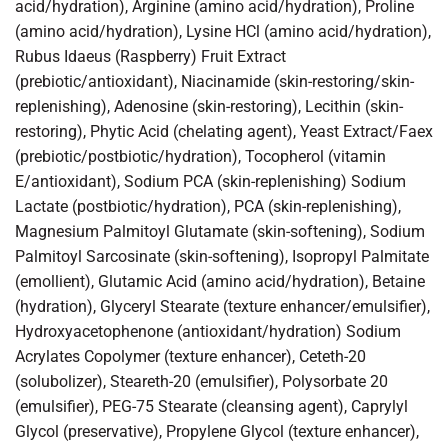
acid/hydration), Arginine (amino acid/hydration), Proline
(amino acid/hydration), Lysine HCl (amino acid/hydration),
Rubus Idaeus (Raspberry) Fruit Extract
(prebiotic/antioxidant), Niacinamide (skin-restoring/skin-
replenishing), Adenosine (skin-restoring), Lecithin (skin-
restoring), Phytic Acid (chelating agent), Yeast Extract/Faex
(prebiotic/postbiotic/hydration), Tocopherol (vitamin
E/antioxidant), Sodium PCA (skin-replenishing) Sodium
Lactate (postbiotic/hydration), PCA (skin-replenishing),
Magnesium Palmitoyl Glutamate (skin-softening), Sodium
Palmitoyl Sarcosinate (skin-softening), Isopropyl Palmitate
(emollient), Glutamic Acid (amino acid/hydration), Betaine
(hydration), Glyceryl Stearate (texture enhancer/emulsifier),
Hydroxyacetophenone (antioxidant/hydration) Sodium
Acrylates Copolymer (texture enhancer), Ceteth-20
(solubolizer), Steareth-20 (emulsifier), Polysorbate 20
(emulsifier), PEG-75 Stearate (cleansing agent), Caprylyl
Glycol (preservative), Propylene Glycol (texture enhancer),