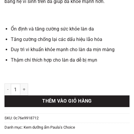
bằng hệ vi sinh trên da giúp da khỏe mạnh hơn.
Ổn định và tăng cường sức khỏe làn da
Tăng cường chống lại các dấu hiệu lão hóa
Duy trì vi khuẩn khỏe mạnh cho làn da mịn màng
Thậm chí thích hợp cho làn da dễ bị mụn
Probiotic Nutrient Moisturizer số lượng
THÊM VÀO GIỎ HÀNG
SKU:
0c76e9918712
Danh mục:
Kem dưỡng ẩm Paula's Choice