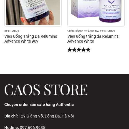
RELUMINS
VIÊN UỐNG TRẮNG DA RELUMINS
Viên Uống Trắng Da Relumins
Viên uống trắng da Relumins
Advance White 90v
Advance White
Được xếp
hạng
5.00
5 sao
Chuyên order săn sale hàng Authentic
Địa chỉ:
129 Giảng Võ, Đống Đa, Hà Nội
Hotline:
097.696.9935