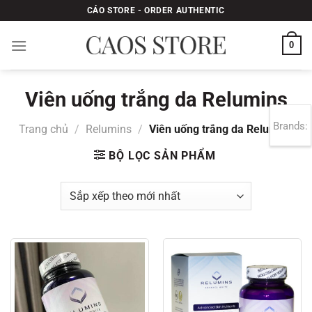
Bỏ
CÁO STORE - ORDER AUTHENTIC
qua
nội
0
dung
Viên uống trắng da Relumins
Brands:
Trang chủ
/
Relumins
/
Viên uống trắng da Relumins
BỘ LỌC SẢN PHẨM