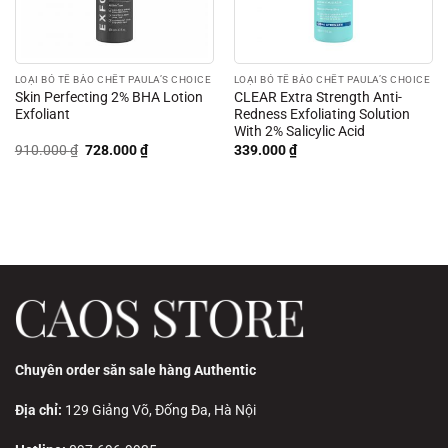
LOẠI BỎ TẾ BÀO CHẾT PAULA’S CHOICE
LOẠI BỎ TẾ BÀO CHẾT PAULA’S CHOICE
Skin Perfecting 2% BHA Lotion
CLEAR Extra Strength Anti-
Exfoliant
Redness Exfoliating Solution
With 2% Salicylic Acid
Giá
Giá
910.000
₫
728.000
₫
339.000
₫
gốc
hiện
là:
tại
910.000 ₫.
là:
728.000 ₫.
Chuyên order săn sale hàng Authentic
Địa chỉ:
129 Giảng Võ, Đống Đa, Hà Nội