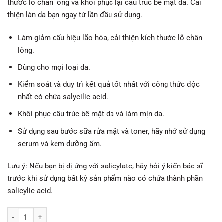
thước lỗ chân lông và khôi phục lại cấu trúc bề mặt da. Cải
thiện làn da bạn ngay từ lần đầu sử dụng.
Làm giảm dấu hiệu lão hóa, cải thiện kích thước lỗ chân
lông.
Dùng cho mọi loại da.
Kiểm soát và duy trì kết quả tốt nhất với công thức độc
nhất có chứa salycilic acid.
Khôi phục cấu trúc bề mặt da và làm mịn da.
Sử dụng sau bước sữa rửa mặt và toner, hãy nhớ sử dụng
serum và kem dưỡng ẩm.
Lưu ý: Nếu bạn bị dị ứng với salicylate, hãy hỏi ý kiến ​​bác sĩ
trước khi sử dụng bất kỳ sản phẩm nào có chứa thành phần
salicylic acid.
Resist BHA 9 số lượng