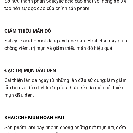
Sở hữu thành phần Salicylic acid cao nhất với nồng độ 9%
tạo nên sự độc đáo của chính sản phẩm.
GIẢM THIỂU MẨN ĐỎ
Salicylic acid – một dạng axit gốc dầu. Hoạt chất này giúp
chống viêm, trị mụn và giảm thiểu mẩn đỏ hiệu quả.
ĐẶC TRỊ MỤN ĐẦU ĐEN
Cải thiện làn da ngay từ những lần đầu sử dụng; làm giảm
lão hóa và điều tiết lượng dầu thừa trên da giúp cải thiện
mụn đầu đen.
KHẮC CHẾ MỤN HOÀN HẢO
Sản phẩm làm bay nhanh chóng những nốt mụn li ti, đốm