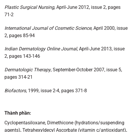
Plastic Surgical Nursing
, April-June 2012, issue 2, pages
71-2
International Journal of Cosmetic Science
, April 2000, issue
2, pages 85-94
Indian Dermatology Online Journal
, April-June 2013, issue
2, pages 143-146
Dermatologic Therapy
, September-October 2007, issue 5,
pages 314-21
Biofactors
, 1999, issue 2-4, pages 371-8
Thành phần:
Cyclopentasiloxane, Dimethicone (hydrations/suspending
agents), Tetrahexyldecyl Ascorbate (vitamin c/antioxidant),