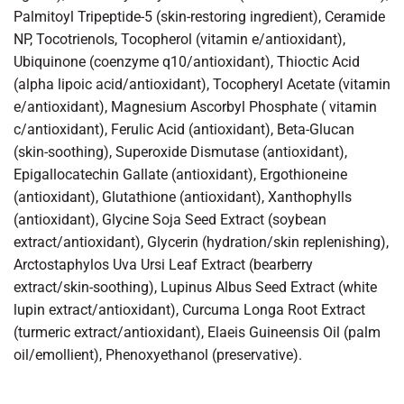
Palmitoyl Tripeptide-5 (skin-restoring ingredient), Ceramide
NP, Tocotrienols, Tocopherol (vitamin e/antioxidant),
Ubiquinone (coenzyme q10/antioxidant), Thioctic Acid
(alpha lipoic acid/antioxidant), Tocopheryl Acetate (vitamin
e/antioxidant), Magnesium Ascorbyl Phosphate ( vitamin
c/antioxidant), Ferulic Acid (antioxidant), Beta-Glucan
(skin-soothing), Superoxide Dismutase (antioxidant),
Epigallocatechin Gallate (antioxidant), Ergothioneine
(antioxidant), Glutathione (antioxidant), Xanthophylls
(antioxidant), Glycine Soja Seed Extract (soybean
extract/antioxidant), Glycerin (hydration/skin replenishing),
Arctostaphylos Uva Ursi Leaf Extract (bearberry
extract/skin-soothing), Lupinus Albus Seed Extract (white
lupin extract/antioxidant), Curcuma Longa Root Extract
(turmeric extract/antioxidant), Elaeis Guineensis Oil (palm
oil/emollient), Phenoxyethanol (preservative).