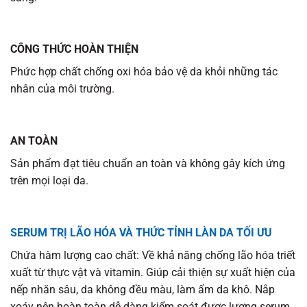
CÔNG THỨC HOÀN THIỆN
Phức hợp chất chống oxi hóa bảo vệ da khỏi những tác
nhân của môi trường.
AN TOÀN
Sản phẩm đạt tiêu chuẩn an toàn và không gây kích ứng
trên mọi loại da.
SERUM TRỊ LÃO HÓA VÀ THỨC TỈNH LÀN DA TỐI ƯU
Chứa hàm lượng cao chất: Về khả năng chống lão hóa triết
xuất từ thực vật và vitamin. Giúp cải thiện sự xuất hiện của
nếp nhăn sâu, da không đều màu, làm ẩm da khô. Nắp
xoáy nên hoàn toàn dễ dàng kiểm soát được lượng serum