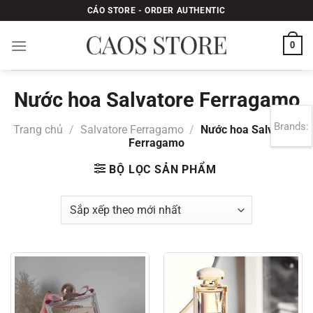
Bỏ
CÁO STORE - ORDER AUTHENTIC
qua
nội
0
dung
Nước hoa Salvatore Ferragamo
Brands:
Trang chủ
/
Salvatore Ferragamo
/
Nước hoa Salvatore
Ferragamo
BỘ LỌC SẢN PHẨM