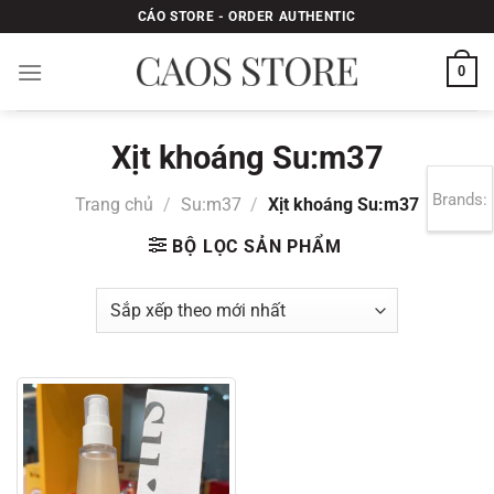
Bỏ
CÁO STORE - ORDER AUTHENTIC
qua
nội
0
dung
Xịt khoáng Su:m37
Brands:
Trang chủ
/
Su:m37
/
Xịt khoáng Su:m37
BỘ LỌC SẢN PHẨM