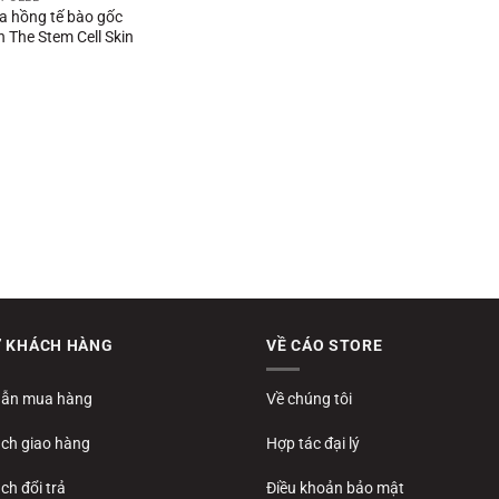
a hồng tế bào gốc
 The Stem Cell Skin
Ợ KHÁCH HÀNG
VỀ CÁO STORE
ẫn mua hàng
Về chúng tôi
ách giao hàng
Hợp tác đại lý
ch đổi trả
Điều khoản bảo mật