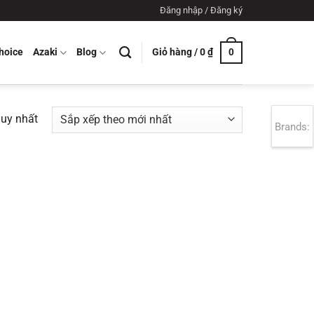
Đăng nhập / Đăng ký
Giỏ hàng /
0
₫
hoice
Azaki
Blog
0
duy nhất
Brands: