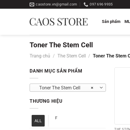
Bỏ
caostore.vn@gmail.com
097 696 9935
qua
nội
Sản phẩm
M
dung
Toner The Stem Cell
Trang chủ
/
The Stem Cell
/
Toner The Stem C
DANH MỤC SẢN PHẨM
Toner The Stem Cell
×
THƯƠNG HIỆU
F
ALL
THE STE