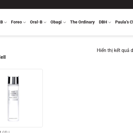
LB
Foreo
Oral-B
Obagi
The Ordinary
DBH
Paula’s C
Hiển thị kết quả 
ell
M CELL