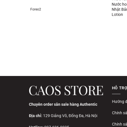
Nước ho
Nhật Bản
Foreo2
Lotion
HỖ TR
Hướng d
Chuyên order săn sale hàng Authentic
Chính s
Địa chỉ:
129 Giảng Võ, Đống Đa, Hà Nội
Chính sá