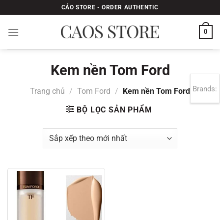
Bỏ
CÁO STORE - ORDER AUTHENTIC
qua
nội
0
dung
Kem nền Tom Ford
Brands:
Trang chủ
/
Tom Ford
/
Kem nền Tom Ford
BỘ LỌC SẢN PHẨM