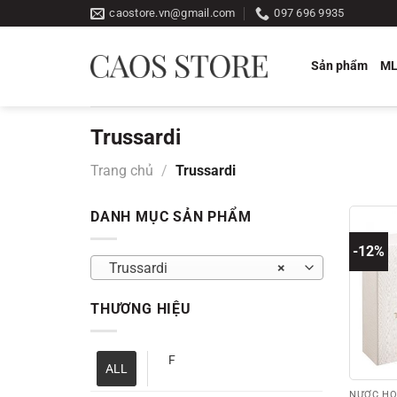
Bỏ
caostore.vn@gmail.com
097 696 9935
qua
nội
Sản phẩm
M
dung
Trussardi
Trang chủ
/
Trussardi
DANH MỤC SẢN PHẨM
-12%
Trussardi
×
THƯƠNG HIỆU
F
ALL
NƯỚC HO