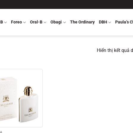
LB
Foreo
Oral-B
Obagi
The Ordinary
DBH
Paula’s C
Hiển thị kết quả 
A