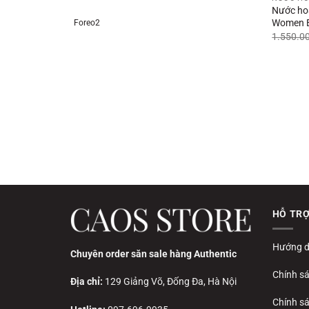
Nước ho
Women 
Foreo2
1.550.0
HỖ TR
Hướng d
Chuyên order săn sale hàng Authentic
Chính s
Địa chỉ:
129 Giảng Võ, Đống Đa, Hà Nội
Chính sá