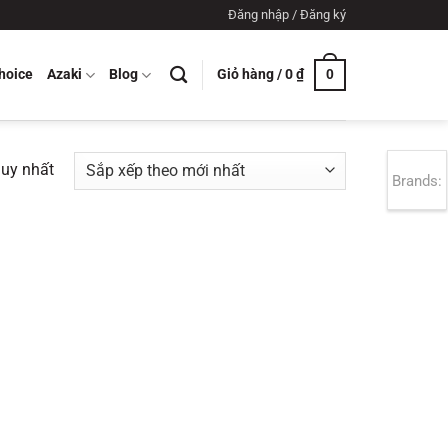
Đăng nhập / Đăng ký
Giỏ hàng /
0
₫
hoice
Azaki
Blog
0
duy nhất
Brands: