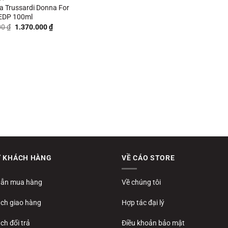
a Trussardi Donna For
EDP 100ml
Giá
Giá
00
₫
1.370.000
₫
gốc
hiện
là:
tại
1.550.000 ₫.
là:
1.370.000 ₫.
Ợ KHÁCH HÀNG
VỀ CÁO STORE
ẫn mua hàng
Về chúng tôi
ách giao hàng
Hợp tác đại lý
ch đổi trả
Điều khoản bảo mật