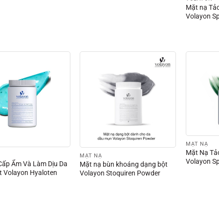
Mặt nạ Tả
Volayon S
MẶT NẠ
Mặt Nạ Tả
MẶT NẠ
Volayon S
Cấp Ẩm Và Làm Dịu Da
Mặt nạ bùn khoáng dạng bột
t Volayon Hyaloten
Volayon Stoquiren Powder