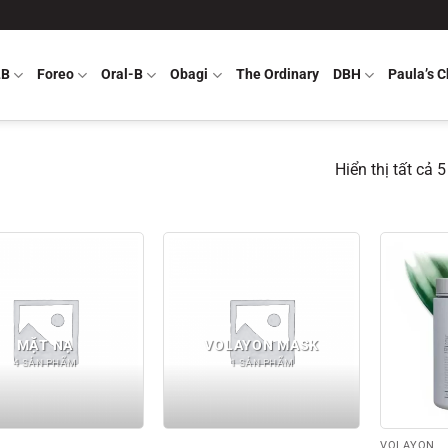
LB
Foreo
Oral-B
Obagi
The Ordinary
DBH
Paula’s C
Hiển thị tất cả 
MẶT NẠ
VOLAYON MASK
4 SẢN PHẨM
1 SẢN PHẨM
VOLAYON