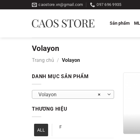
Bỏ
caostore.vn@gmail.com
097 696 9935
qua
nội
Sản phẩm
M
dung
Volayon
Trang chủ
/
Volayon
DANH MỤC SẢN PHẨM
Volayon
×
THƯƠNG HIỆU
F
ALL