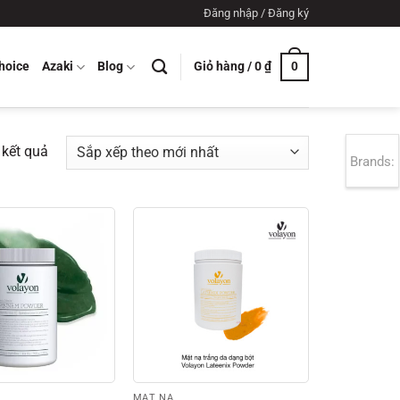
Đăng nhập / Đăng ký
Giỏ hàng /
0
₫
hoice
Azaki
Blog
0
Đã
5 kết quả
Brands:
sắp
xếp
theo
mới
nhất
MẶT NẠ