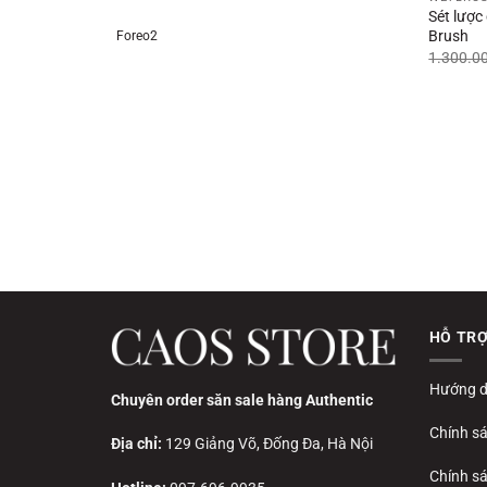
Sét lược
Brush
Foreo2
1.300.0
HỖ TR
Hướng d
Chuyên order săn sale hàng Authentic
Chính s
Địa chỉ:
129 Giảng Võ, Đống Đa, Hà Nội
Chính sá