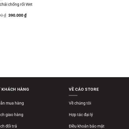
 chải chống rối Wet
Giá
Giá
00
₫
390.000
₫
gốc
hiện
là:
tại
1.300.000 ₫.
là:
390.000 ₫.
Ợ KHÁCH HÀNG
VỀ CÁO STORE
ẫn mua hàng
Về chúng tôi
ách giao hàng
Hợp tác đại lý
ch đổi trả
Điều khoản bảo mật