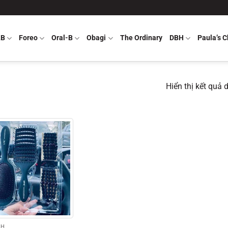
LB
Foreo
Oral-B
Obagi
The Ordinary
DBH
Paula’s C
Hiển thị kết quả 
SH