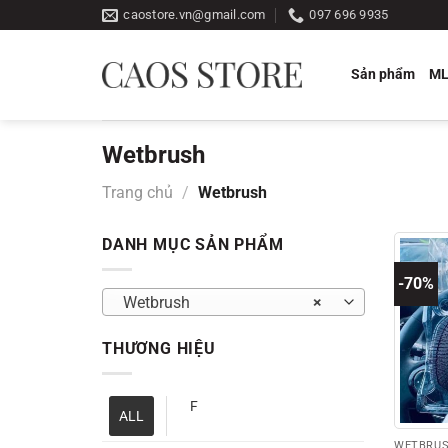
Bỏ
caostore.vn@gmail.com
097 696 9935
qua
nội
Sản phẩm
M
dung
Wetbrush
Trang chủ
/
Wetbrush
DANH MỤC SẢN PHẨM
-70%
Wetbrush
×
THƯƠNG HIỆU
F
ALL
WETBRU