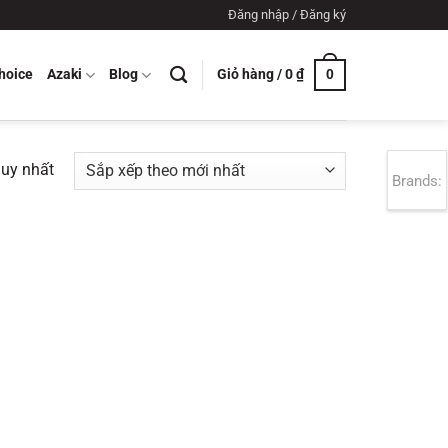
Đăng nhập / Đăng ký
Giỏ hàng /
0
₫
hoice
Azaki
Blog
0
duy nhất
Brands: