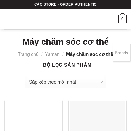
Bỏ
CÁO STORE - ORDER AUTHENTIC
qua
nội
0
dung
Máy chăm sóc cơ thể
Brands:
Trang chủ
/
Yaman
/
Máy chăm sóc cơ thể
BỘ LỌC SẢN PHẨM