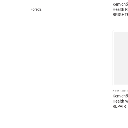
Kem chốn
Health 
Foreo2
BRIGHT
Kem chốn
Health 
REPAIR