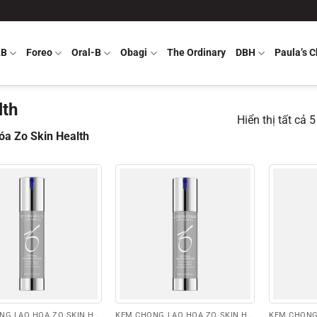
LB
Foreo
Oral-B
Obagi
The Ordinary
DBH
Paula’s C
lth
Hiển thị tất cả 
óa Zo Skin Health
KEM CHỐNG LÃO HÓA ZO SKIN HEALTH
KEM CHỐNG LÃO HÓA ZO SKIN HEALTH