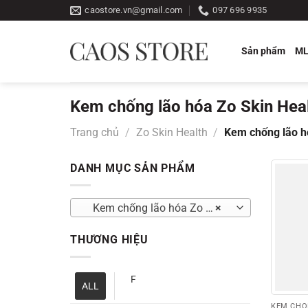
Bỏ
caostore.vn@gmail.com
097 696 9935
qua
nội
Sản phẩm
M
dung
Kem chống lão hóa Zo Skin Hea
Trang chủ
/
Zo Skin Health
/
Kem chống lão h
DANH MỤC SẢN PHẨM
Kem chống lão hóa Zo Skin Health
×
THƯƠNG HIỆU
F
ALL