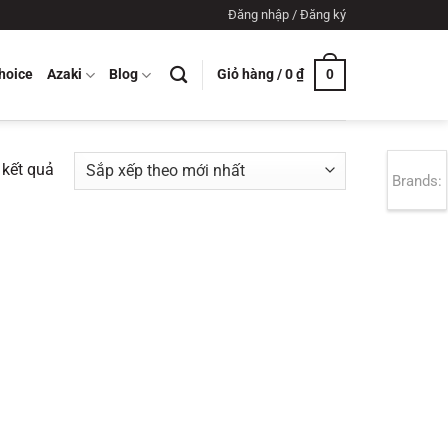
Đăng nhập / Đăng ký
Giỏ hàng /
0
₫
hoice
Azaki
Blog
0
Đã
2 kết quả
Brands:
sắp
xếp
theo
mới
nhất