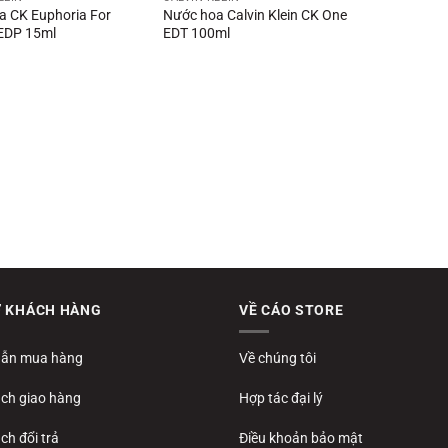
a CK Euphoria For
Nước hoa Calvin Klein CK One
EDP 15ml
EDT 100ml
Ợ KHÁCH HÀNG
VỀ CÁO STORE
ẫn mua hàng
Về chúng tôi
ách giao hàng
Hợp tác đại lý
ch đổi trả
Điều khoản bảo mật