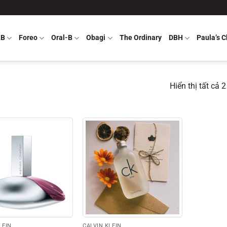
LB
Foreo
Oral-B
Obagi
The Ordinary
DBH
Paula’s C
Hiển thị tất cả 
LEIN
CALVIN KLEIN