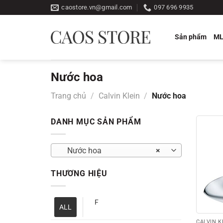
Bỏ
caostore.vn@gmail.com
097 696 9935
qua
nội
Sản phẩm
M
dung
Nước hoa
Trang chủ
/
Calvin Klein
/
Nước hoa
DANH MỤC SẢN PHẨM
Nước hoa
×
THƯƠNG HIỆU
F
ALL
CALVIN K