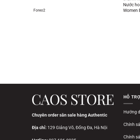
Nước ho
Women 
Foreo2
HỖ TR
Hướng d
Chuyên order săn sale hàng Authentic
Chính s
Địa chỉ:
129 Giảng Võ, Đống Đa, Hà Nội
Chính sá