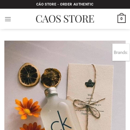
Bỏ
CÁO STORE - ORDER AUTHENTIC
qua
nội
0
dung
Brands: