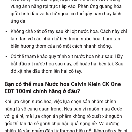
vùng ánh nắng rọi trực tiếp vào. Phản ứng quang hóa
giữa tinh dầu và tia tử ngoại có thể gây nám hay kích
ứng da.
Không chà xát cổ tay sau khi xịt nước hoa. Cách này chỉ
làm tan vỡ các phân tử bên trong nước hoa. Làm tan
biến hương thơm của nó một cách nhanh chóng.
Có thể tham khảo quy trình xịt nước hoa như sau: Hãy
bắt đầu xịt nước hoa sau gáy, cổ hoặc hai bên tai. Sau
đó xịt nhẹ dầu thơm lên hai cổ tay.
Bạn có thể mua Nước hoa Calvin Klein CK One
EDT 100ml chính hãng ở đâu?
Khi lựa chọn nước hoa, việc lựa chọn sản phẩm chính
hãng là vô cùng quan trọng. Nếu bạn vì muốn mua được
với giá rẻ, mà lựa chọn ản phẩm không rõ xuất xứ nguồn
gốc thì làn da sẽ gánh chịu hậu quả nặng nề. Và đương
nhiên, là sản phẩm đến từ thương hiệu nổi tiếng nên việc bị