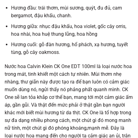
Hương đầu: trái thơm, mùi sương, quýt, đu đủ, cam
bergamot, đậu khấu, chanh.
Hương giữa: nhục đậu khấu, hoa violet, gốc cây orris,
hoa nhài, hoa huệ thung lũng, hoa hồng
Hương cuối: gỗ đàn hương, hổ phách, xạ hương, tuyết
tùng, gỗ cây oakmoss.
Nước hoa Calvin Klein CK One EDT 100ml là loại nước hoa
trong mát, tinh khiết một cách tự nhiên. Mùi thơm nhẹ
nhàng, thư giãn này được tạo ra để bạn luôn có cảm giác
muốn dùng nó, ngửi thấy nó phảng phất quanh mình. CK
One sẽ lan tỏa khắp cơ thể bạn, mang tới một cảm giác ấm
áp, gần gũi. Và thật đến mức phải ở thật gần bạn người
khác mới biết mùi hương từ da thịt. CK One là tổ hợp trong
sự đa dạng nhiều phong cách, một chút gì đó mong manh
nữ tính, một chút gì đó phóng khoáng,mạnh mẽ. Đây là
loại nước hoa mang đến cho người ta cảm giác an ủi, trân