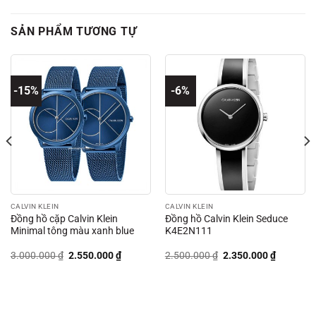
SẢN PHẨM TƯƠNG TỰ
-15%
-6%
CALVIN KLEIN
CALVIN KLEIN
Đồng hồ cặp Calvin Klein
Đồng hồ Calvin Klein Seduce
Minimal tông màu xanh blue
K4E2N111
Giá
Giá
Giá
Giá
3.000.000
₫
2.550.000
₫
2.500.000
₫
2.350.000
₫
gốc
hiện
gốc
hiện
là:
tại
là:
tại
3.000.000 ₫.
là:
2.500.000 ₫.
là:
00 ₫.
2.550.000 ₫.
2.350.00