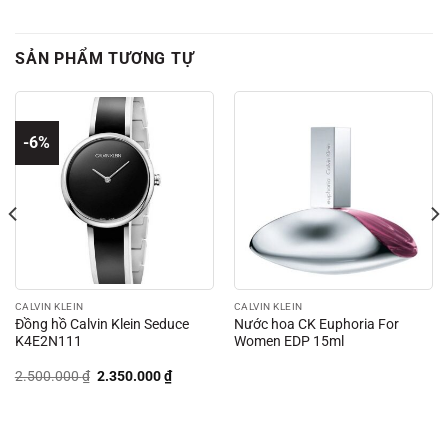
SẢN PHẨM TƯƠNG TỰ
-6%
CALVIN KLEIN
CALVIN KLEIN
Đồng hồ Calvin Klein Seduce
Nước hoa CK Euphoria For
K4E2N111
Women EDP 15ml
Giá
Giá
2.500.000
₫
2.350.000
₫
gốc
hiện
là:
tại
2.500.000 ₫.
là:
00 ₫.
2.350.000 ₫.