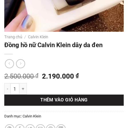
Trang chủ
/
Calvin Klein
Đồng hồ nữ Calvin Klein dây da đen
Giá
Giá
2.500.000
₫
2.190.000
₫
gốc
hiện
Đồng hồ nữ Calvin Klein dây da đen số lượng
là:
tại
2.500.000 ₫.
là:
THÊM VÀO GIỎ HÀNG
2.190.000 ₫.
Danh mục:
Calvin Klein