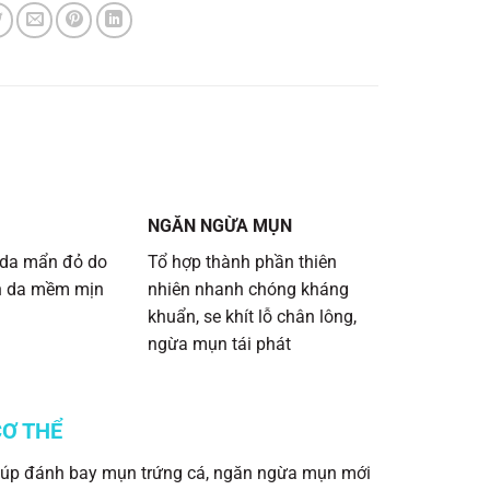
̉
NGĂN NGỪA MỤN
g da mẩn đỏ do
Tổ hợp thành phần thiên
àn da mềm mịn
nhiên nhanh chóng kháng
khuẩn, se khít lỗ chân lông,
ngừa mụn tái phát
CƠ THỂ
c giúp đánh bay mụn trứng cá, ngăn ngừa mụn mới