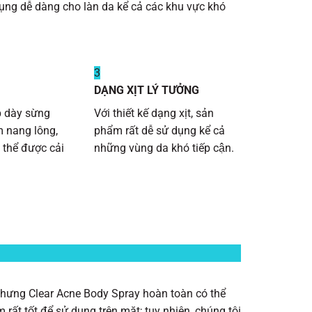
ụng dễ dàng cho làn da kể cả các khu vực khó
3
DẠNG XỊT LÝ TƯỞNG
p dày sừng
Với thiết kế dạng xịt, sản
m nang lông,
phẩm rất dễ sử dụng kể cả
 thể được cải
những vùng da khó tiếp cận.
hể nhưng Clear Acne Body Spray hoàn toàn có thể
rất tốt để sử dụng trên mặt; tuy nhiên, chúng tôi