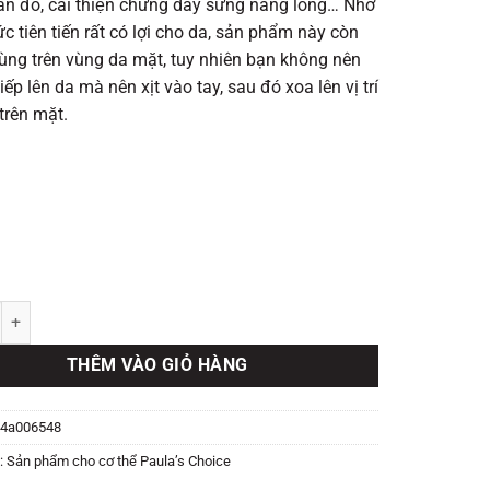
̉n đỏ, cải thiện chứng dày sừng nang lông… Nhờ
c tiên tiến rất có lợi cho da, sản phẩm này còn
 dùng trên vùng da mặt, tuy nhiên bạn không nên
 tiếp lên da mà nên xịt vào tay, sau đó xoa lên vị trí
trên mặt.
ne Body Spray số lượng
THÊM VÀO GIỎ HÀNG
4a006548
:
Sản phẩm cho cơ thể Paula’s Choice