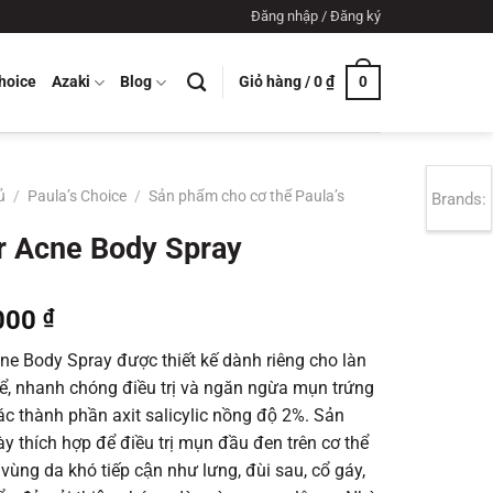
Đăng nhập / Đăng ký
Giỏ hàng /
0
₫
hoice
Azaki
Blog
0
ủ
/
Paula’s Choice
/
Sản phẩm cho cơ thể Paula’s
Brands:
r Acne Body Spray
000
₫
ne Body Spray được thiết kế dành riêng cho làn
̉, nhanh chóng điều trị và ngăn ngừa mụn trứng
các thành phần axit salicylic nồng độ 2%. Sản
y thích hợp để điều trị mụn đầu đen trên cơ thể
vùng da khó tiếp cận như lưng, đùi sau, cổ gáy,