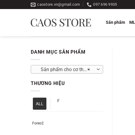
Bỏ
caostore.vn@gmail.com
097 696 9935
qua
nội
Sản phẩm
M
dung
DANH MỤC SẢN PHẨM
Sản phẩm cho cơ thể Paula’s Choice
×
THƯƠNG HIỆU
F
ALL
Foreo2