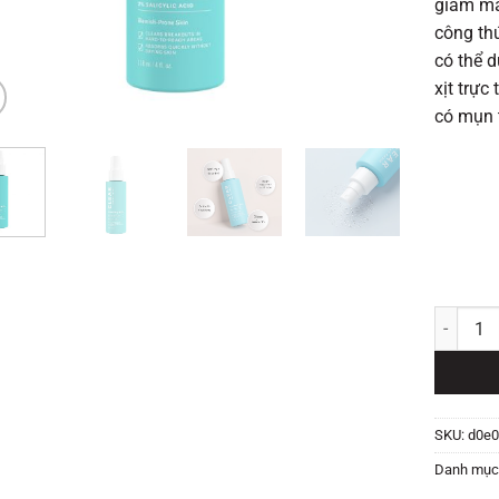
giảm mâ
công thứ
có thể
xịt trực
có mụn 
Clear Ac
SKU:
d0e0
Danh mục