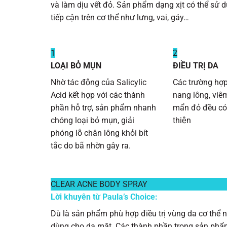
và làm dịu vết đỏ. Sản phẩm dạng xịt có thể sử d
tiếp cận trên cơ thể như lưng, vai, gáy…
1
2
LOẠI BỎ MỤN
ĐIỀU TRỊ DA
Nhờ tác động của Salicylic
Các trường hợ
Acid kết hợp với các thành
nang lông, viê
phần hỗ trợ, sản phẩm nhanh
mẩn đỏ đều có
chóng loại bỏ mụn, giải
thiện
phóng lỗ chân lông khỏi bít
tắc do bã nhờn gây ra.
CLEAR ACNE BODY SPRAY
Lời khuyên từ Paula’s Choice:
Dù là sản phẩm phù hợp điều trị vùng da cơ t
dùng cho da mặt. Các thành phần trong sản phẩm 