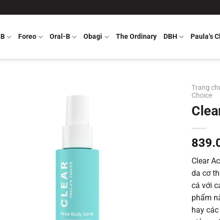
LB
Foreo
Oral-B
Obagi
The Ordinary
DBH
Paula’s C
Trang ch
Choice
Clea
839.
Clear Ac
da cơ thê
cá với 
phẩm nà
hay các 