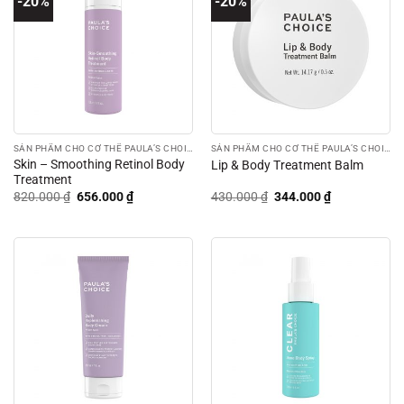
-20%
-20%
SẢN PHẨM CHO CƠ THỂ PAULA’S CHOICE
SẢN PHẨM CHO CƠ THỂ PAULA’S CHOICE
Skin – Smoothing Retinol Body
Lip & Body Treatment Balm
Treatment
Giá
Giá
Giá
Giá
820.000
₫
656.000
₫
430.000
₫
344.000
₫
gốc
hiện
gốc
hiện
là:
tại
là:
tại
820.000 ₫.
là:
430.000 ₫.
là:
656.000 ₫.
344.000 ₫.