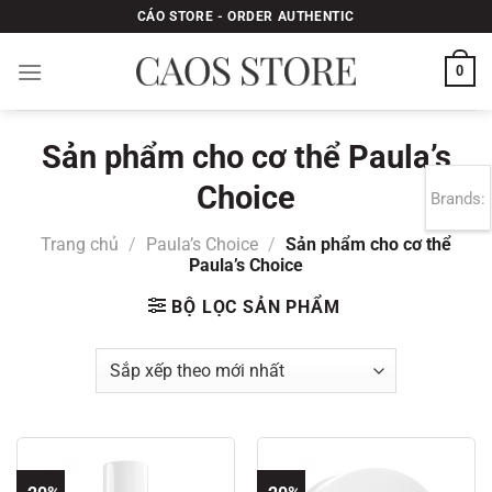
Bỏ
CÁO STORE - ORDER AUTHENTIC
qua
nội
0
dung
Sản phẩm cho cơ thể Paula’s
Choice
Brands:
Trang chủ
/
Paula’s Choice
/
Sản phẩm cho cơ thể
Paula’s Choice
BỘ LỌC SẢN PHẨM