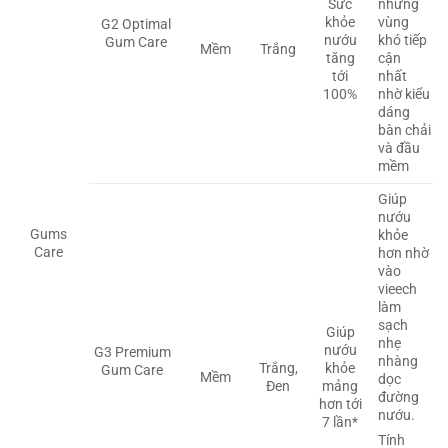
Sức
những
khỏe
vùng
G2 Optimal
nướu
khó tiếp
Gum Care
Mềm
Trắng
tăng
cận
tới
nhất
100%
nhờ kiểu
dáng
bàn chải
và đầu
mềm
Giúp
nướu
Gums
khỏe
Care
hơn nhờ
vào
vieech
làm
sạch
Giúp
nhẹ
nướu
G3 Premium
nhàng
Trắng,
khỏe
Gum Care
Mềm
dọc
Đen
mảng
đường
hơn tới
nướu.
7 lần*
Tính