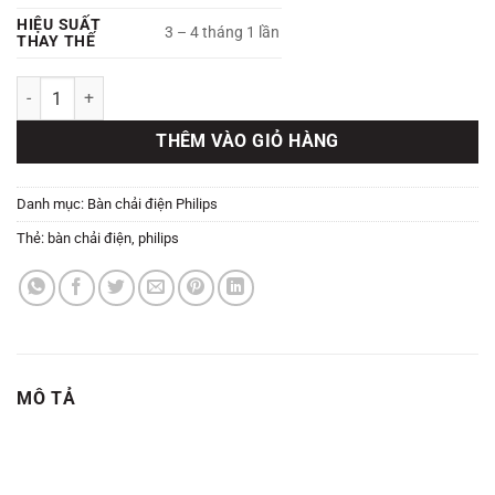
HIỆU SUẤT
3 – 4 tháng 1 lần
THAY THẾ
Đầu bàn chải điện Philips S Sensitive Standard số lượng
THÊM VÀO GIỎ HÀNG
Danh mục:
Bàn chải điện Philips
Thẻ:
bàn chải điện
,
philips
MÔ TẢ