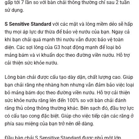
gấp tới 7 lần so với bàn chải thông thường chỉ sau 2 tuần
sử dụng.
S Sensitive Standard
với các mặt và lông mềm dẻo sẽ hấp
thụ mọi áp lực dư thừa để bảo vệ nướu của bạn. Ngay cả
khi bạn chải quá mạnh thì nướu vẫn được bảo vệ toàn
diện. Các sợi lông của G3 hoạt động mạnh để loại bỏ
mảng bám và vi khuẩn dọc theo đường viền nướu. Hỗ trợ
cải thiện sức khỏe nướu.
Lông bàn chải được cấu tạo dày dặn, chất lượng cao. Giúp
bạn chải răng nhẹ nhàng hơn nhưng vẫn đảm bảo việc loại
bỏ mảng bám dọc theo đường viền nướu. Hỗ trợ cải thiện
sức khỏe nướu răng lên đến 100% so với bàn chải đánh
răng thủ công thông thường khác. Bên sạch đó, đầu trợ lực
có cấu tạo cong đặc biệt. Giúp cho việc tiếp cận các răng ở
phía sau miệng của bạn trở nên dễ dàng.
Đầu bàn chải S Sensitive Standard được phủ một lớp