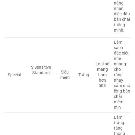
năng
nhận
diện đầu
bàn chải
thông
minh.
Làm
sạch
đặc biệt
nhẹ
Loại bỏ
nhàng
S Sensitive
mảng
cho
Siêu
Standard
Special
Trắng
bám
răng
mềm
hơn
nhạy
50%
cảm nhờ
lông bàn
chải
mềm
mịn
Làm
trắng
răng
thông