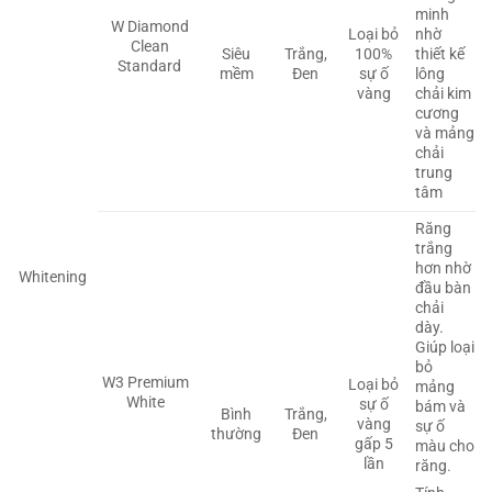
minh
W Diamond
Loại bỏ
nhờ
Clean
Siêu
Trắng,
100%
thiết kế
Standard
mềm
Đen
sự ố
lông
vàng
chải kim
cương
và mảng
chải
trung
tâm
Răng
trắng
hơn nhờ
Whitening
đầu bàn
chải
dày.
Giúp loại
bỏ
W3 Premium
Loại bỏ
mảng
White
sự ố
bám và
Bình
Trắng,
vàng
sự ố
thường
Đen
gấp 5
màu cho
lần
răng.