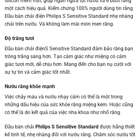
silicon mềm mịn, giúp ngăn ngừa tụt nướu và ê buốt răng
một cách hiệu quả. Kiểm chứng 100% người dùng tin rằng
Đầu bàn chải điện Philips S Sensitive Standard nhẹ nhàng
chải trên nướu. Và không làm mài mòn men răng.
Độ trắng tươi
Đầu bàn chải điệnS Sensitive Standard đảm bảo răng bạn
trông trắng sáng hơn. Tạo cảm giác như miệng có cảm
giác tươi mới, dễ chịu hơn. Mang đến cho bạn nụ cười với
sự tự tin và cảm giác tốt nhất.
Nướu răng khỏe mạnh
Việc chảy máu và nướu nhạy cảm có thể là một trong
những dấu hiệu của sức khỏe răng miệng kém. Hoặc cũng
có thể là do kết quả của việc nha khoa như nhổ răng.
Đầu bàn chải
Philips S Sensitive Standard
được hãng thiết
kế tinh tế, nhẹ nhàng đối với nướu răng. Chăm sóc nướu tốt