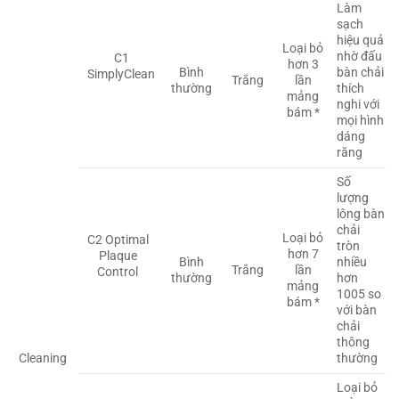
Làm
sạch
hiệu quả
Loại bỏ
nhờ đấu
C1
hơn 3
Bình
bàn chải
SimplyClean
Trắng
lần
thường
thích
mảng
nghi với
bám *
mọi hình
dáng
răng
Số
lượng
lông bàn
chải
Loại bỏ
C2 Optimal
tròn
hơn 7
Plaque
Bình
nhiều
Trắng
lần
Control
thường
hơn
mảng
1005 so
bám *
với bàn
chải
thông
Cleaning
thường
Loại bỏ