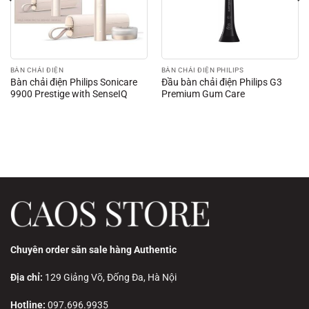
BÀN CHẢI ĐIỆN
BÀN CHẢI ĐIỆN PHILIPS
Bàn chải điện Philips Sonicare
Đầu bàn chải điện Philips G3
9900 Prestige with SenseIQ
Premium Gum Care
Chuyên order săn sale hàng Authentic
Địa chỉ:
129 Giảng Võ, Đống Đa, Hà Nội
Hotline:
097.696.9935