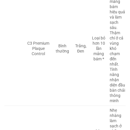
mảng
bám
hiệu quả
và làm
sạch
sâu.
Thậm
Loại bỏ
chí ở cả
C3 Premium
hơn 10
vùng
Bình
Trắng,
Plaque
lần
khó
thường
Đen
Control
mảng
chạm
bám *
đến
nhất.
Tính
năng
nhận
diện đầu
bàn chải
thông
minh
Nhẹ
nhàng
làm
sạch ở