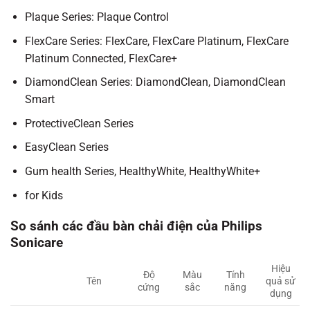
Plaque Series: Plaque Control
FlexCare Series: FlexCare, FlexCare Platinum, FlexCare
Platinum Connected, FlexCare+
DiamondClean Series: DiamondClean, DiamondClean
Smart
ProtectiveClean Series
EasyClean Series
Gum health Series, HealthyWhite, HealthyWhite+
for Kids
So sánh các đầu bàn chải điện của Philips
Sonicare
Hiệu
Độ
Màu
Tính
Tên
quả sử
cứng
sắc
năng
dụng