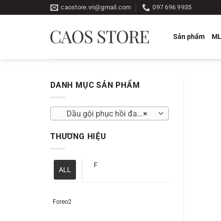
Bỏ
caostore.vn@gmail.com
097 696 9935
qua
nội
Sản phẩm
M
dung
DANH MỤC SẢN PHẨM
Dầu gội phục hồi đa tầng Nấm Truffle Weilaiya
×
THƯƠNG HIỆU
F
ALL
Foreo2