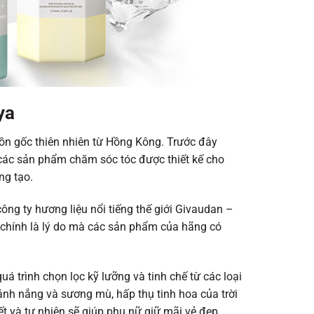
ya
uồn gốc thiên nhiên từ Hồng Kông. Trước đây
 các sản phẩm chăm sóc tóc được thiết kế cho
ng tạo.
ng ty hương liệu nổi tiếng thế giới Givaudan –
 chính là lý do mà các sản phẩm của hãng có
uá trình chọn lọc kỹ lưỡng và tinh chế từ các loại
ánh nắng và sương mù, hấp thụ tinh hoa của trời
t và tự nhiên sẽ giúp phụ nữ giữ mãi vẻ đẹp