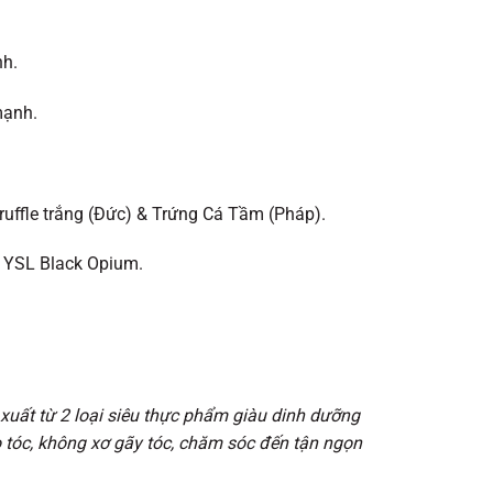
nh.
mạnh.
uffle trắng (Đức) & Trứng Cá Tầm (Pháp).
a YSL Black Opium.
xuất từ 2 loại siêu thực phẩm giàu dinh dưỡng
o tóc, không xơ gãy tóc, chăm sóc đến tận ngọn