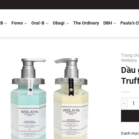
LB
Foreo
Oral-B
Obagi
The Ordinary
DBH
Paula’s C
Trang ch
Weilaiya
Dầu 
Truf
Dầu gội p
Danh mục