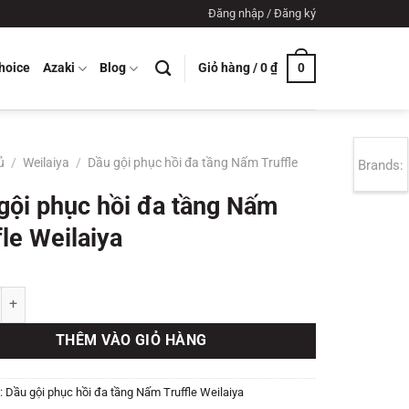
Đăng nhập / Đăng ký
Giỏ hàng /
0
₫
hoice
Azaki
Blog
0
ủ
/
Weilaiya
/
Dầu gội phục hồi đa tầng Nấm Truffle
Brands:
gội phục hồi đa tầng Nấm
fle Weilaiya
hục hồi đa tầng Nấm Truffle Weilaiya số lượng
THÊM VÀO GIỎ HÀNG
:
Dầu gội phục hồi đa tầng Nấm Truffle Weilaiya