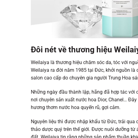
Đôi nét về thương hiệu Weilai
Weilaiya là thương hiệu chăm sóc da, tóc với ng
Weilaiya ra đời năm 1985 tại Đức, khởi nguồn là
salon cao cấp do chuyên gia người Trung Hoa sá
Những ngày đầu thành lập, hãng đã hợp tác với cô
nơi chuyên sản xuất nước hoa Dior, Chanel… Đây
hương thơm nước hoa quyến rũ, gợi cảm.
Nguyên liệu thì được nhập khẩu từ Đức, trải qua q
thảo dược quý trên thế giới. Được nuôi dưỡng từ 
đất. Weilaiya tin rằng những sản phẩm thuần khiế