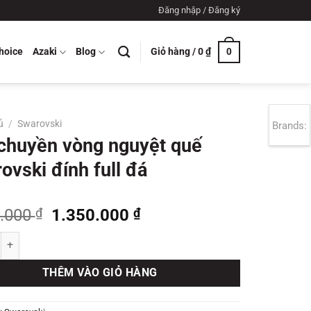
Đăng nhập / Đăng ký
Giỏ hàng /
0
₫
hoice
Azaki
Blog
0
ủ
/
Swarovski
Brands:
chuyền vòng nguyệt quế
ovski đính full đá
Giá
Giá
0.000
₫
1.350.000
₫
gốc
hiện
n vòng nguyệt quế Swarovski đính full đá số lượng
là:
tại
1.500.000 ₫.
là:
THÊM VÀO GIỎ HÀNG
1.350.000 ₫.