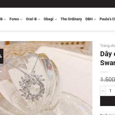
LB
Foreo
Oral-B
Obagi
The Ordinary
DBH
Paula’s C
Trang ch
Dây 
%
Swar
1.50
Dây chuyề