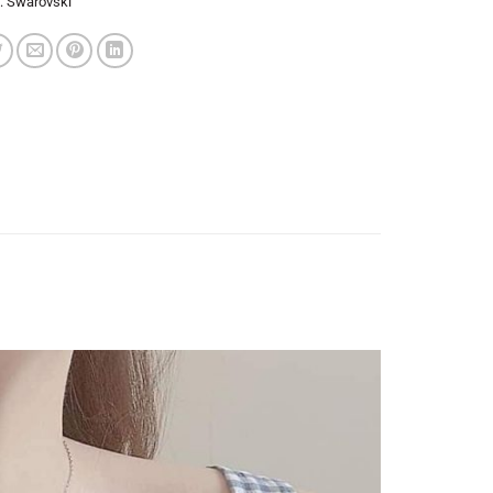
:
Swarovski