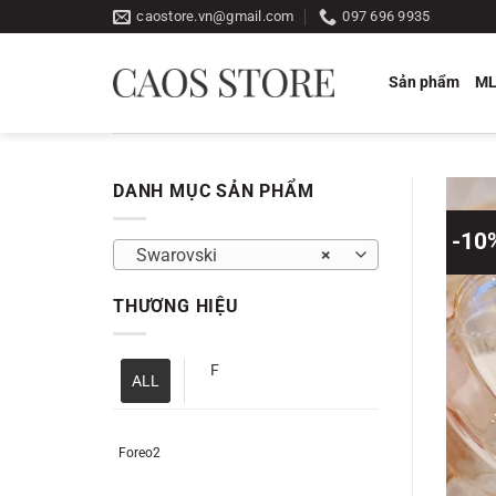
Bỏ
caostore.vn@gmail.com
097 696 9935
qua
nội
Sản phẩm
M
dung
DANH MỤC SẢN PHẨM
-10
Swarovski
×
THƯƠNG HIỆU
F
ALL
Foreo2