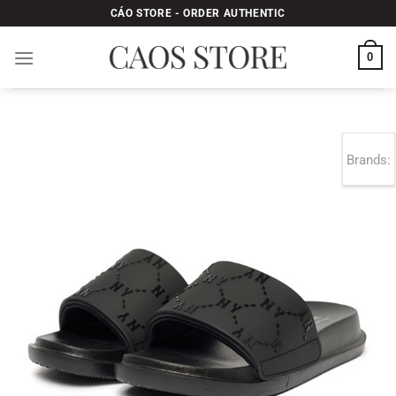
Bỏ
CÁO STORE - ORDER AUTHENTIC
qua
nội
0
dung
Brands: