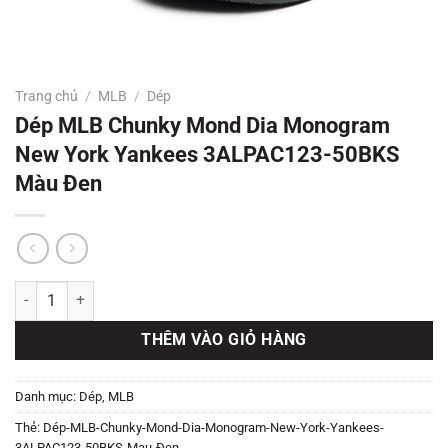
Trang chủ
/
MLB
/
Dép
Dép MLB Chunky Mond Dia Monogram
New York Yankees 3ALPAC123-50BKS
Màu Đen
Dép MLB Chunky Mond Dia Monogram New York Yankees 3ALPAC12
THÊM VÀO GIỎ HÀNG
Danh mục:
Dép
,
MLB
Thẻ:
Dép-MLB-Chunky-Mond-Dia-Monogram-New-York-Yankees-
3ALPAC123-50BKS-Mau-Đen