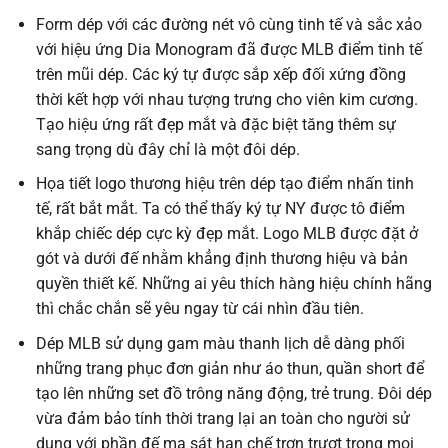
Form dép với các đường nét vô cùng tinh tế và sắc xảo
với hiệu ứng Dia Monogram đã được MLB điểm tinh tế
trên mũi dép. Các ký tự được sắp xếp đối xứng đồng
thời kết hợp với nhau tượng trưng cho viên kim cương.
Tạo hiệu ứng rất đẹp mắt và đặc biệt tăng thêm sự
sang trọng dù đây chỉ là một đôi dép.
Họa tiết logo thương hiệu trên dép tạo điểm nhấn tinh
tế, rất bắt mắt. Ta có thể thấy ký tự NY được tô điểm
khắp chiếc dép cực kỳ đẹp mắt. Logo MLB được đặt ở
gót và dưới đế nhằm khẳng định thương hiệu và bản
quyền thiết kế. Những ai yêu thích hàng hiệu chính hãng
thì chắc chắn sẽ yêu ngay từ cái nhìn đầu tiên.
Dép MLB sử dụng gam màu thanh lịch dễ dàng phối
những trang phục đơn giản như áo thun, quần short để
tạo lên những set đồ trông năng động, trẻ trung. Đôi dép
vừa đảm bảo tính thời trang lại an toàn cho người sử
dụng với phần đế ma sát hạn chế trơn trượt trong mọi