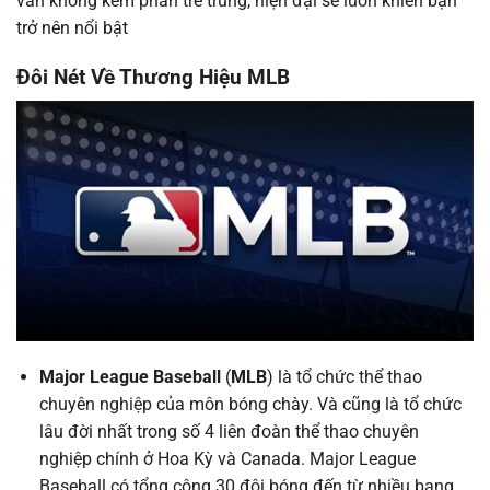
vẫn không kém phần trẻ trung, hiện đại sẽ luôn khiến bạn
trở nên nổi bật
Đôi Nét Về Thương Hiệu MLB
Major League Baseball
(
MLB
) là tổ chức thể thao
chuyên nghiệp của môn bóng chày
. Và cũng là tổ chức
lâu đời nhất trong số 4 liên đoàn thể thao chuyên
nghiệp chính ở Hoa Kỳ và Canada. Major League
Baseball có tổng cộng 30 đội bóng đến từ nhiều bang